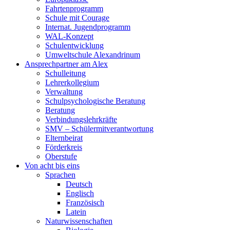
Fahrtenprogramm
Schule mit Courage
Internat. Jugendprogramm
WAL-Konzept
Schulentwicklung
Umweltschule Alexandrinum
Ansprechpartner am Alex
Schulleitung
Lehrerkollegium
Verwaltung
Schulpsychologische Beratung
Beratung
Verbindungslehrkräfte
SMV – Schülermitverantwortung
Elternbeirat
Förderkreis
Oberstufe
Von acht bis eins
Sprachen
Deutsch
Englisch
Französisch
Latein
Naturwissenschaften