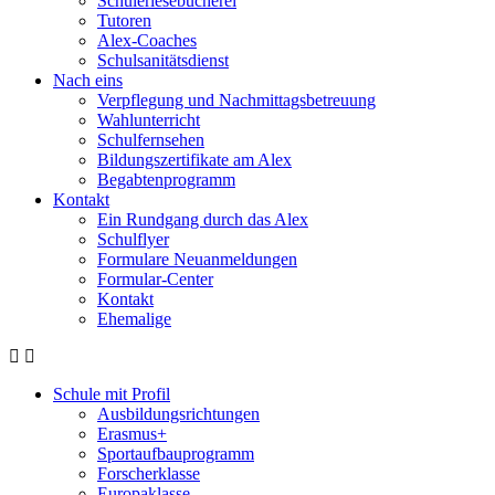
Schülerlesebücherei
Tutoren
Alex-Coaches
Schulsanitätsdienst
Nach eins
Verpflegung und Nachmittagsbetreuung
Wahlunterricht
Schulfernsehen
Bildungszertifikate am Alex
Begabtenprogramm
Kontakt
Ein Rundgang durch das Alex
Schulflyer
Formulare Neuanmeldungen
Formular-Center
Kontakt
Ehemalige
Schule mit Profil
Ausbildungsrichtungen
Erasmus+
Sportaufbauprogramm
Forscherklasse
Europaklasse