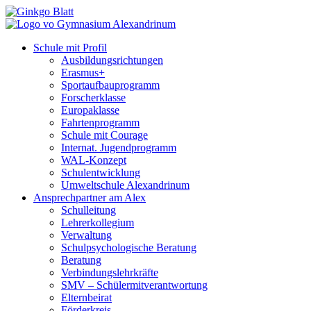
Schule mit Profil
Ausbildungsrichtungen
Erasmus+
Sportaufbauprogramm
Forscherklasse
Europaklasse
Fahrtenprogramm
Schule mit Courage
Internat. Jugendprogramm
WAL-Konzept
Schulentwicklung
Umweltschule Alexandrinum
Ansprechpartner am Alex
Schulleitung
Lehrerkollegium
Verwaltung
Schulpsychologische Beratung
Beratung
Verbindungslehrkräfte
SMV – Schülermitverantwortung
Elternbeirat
Förderkreis