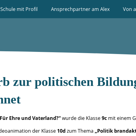
Schule mit Profil
Ansprechpartner am Alex
Von a
 zur politischen Bildun
hnet
 Für Ehre und Vaterland?“
wurde die Klasse
9c
mit einem Ge
ideoanimation der Klasse
10d
zum Thema
„Politik brandakt