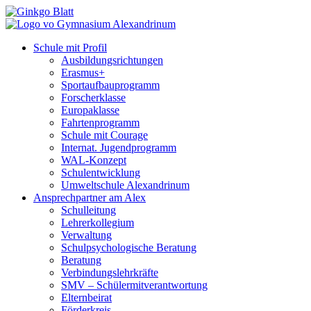
Schule mit Profil
Ausbildungsrichtungen
Erasmus+
Sportaufbauprogramm
Forscherklasse
Europaklasse
Fahrtenprogramm
Schule mit Courage
Internat. Jugendprogramm
WAL-Konzept
Schulentwicklung
Umweltschule Alexandrinum
Ansprechpartner am Alex
Schulleitung
Lehrerkollegium
Verwaltung
Schulpsychologische Beratung
Beratung
Verbindungslehrkräfte
SMV – Schülermitverantwortung
Elternbeirat
Förderkreis