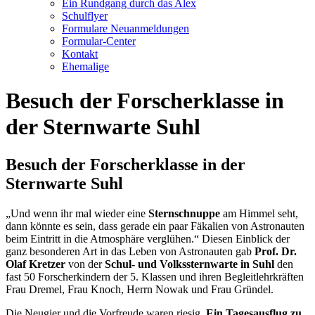
Ein Rundgang durch das Alex
Schulflyer
Formulare Neuanmeldungen
Formular-Center
Kontakt
Ehemalige
Besuch der Forscherklasse in
der Sternwarte Suhl
Besuch der Forscherklasse in der
Sternwarte Suhl
„Und wenn ihr mal wieder eine
Sternschnuppe
am Himmel seht,
dann könnte es sein, dass gerade ein paar Fäkalien von Astronauten
beim Eintritt in die Atmosphäre verglühen.“ Diesen Einblick der
ganz besonderen Art in das Leben von Astronauten gab
Prof. Dr.
Olaf Kretzer
von der
Schul- und Volkssternwarte in Suhl
den
fast 50 Forscherkindern der 5. Klassen und ihren Begleitlehrkräften
Frau Dremel, Frau Knoch, Herrn Nowak und Frau Gründel.
Die Neugier und die Vorfreude waren riesig.
Ein Tagesausflug zu