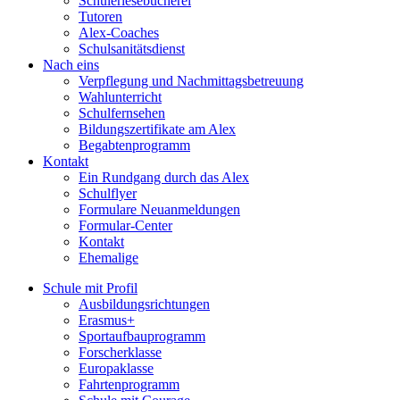
Schülerlesebücherei
Tutoren
Alex-Coaches
Schulsanitätsdienst
Nach eins
Verpflegung und Nachmittagsbetreuung
Wahlunterricht
Schulfernsehen
Bildungszertifikate am Alex
Begabtenprogramm
Kontakt
Ein Rundgang durch das Alex
Schulflyer
Formulare Neuanmeldungen
Formular-Center
Kontakt
Ehemalige
Schule mit Profil
Ausbildungsrichtungen
Erasmus+
Sportaufbauprogramm
Forscherklasse
Europaklasse
Fahrtenprogramm