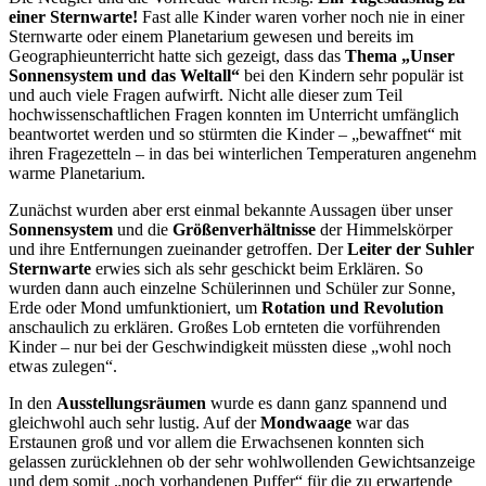
einer Sternwarte!
Fast alle Kinder waren vorher noch nie in einer
Sternwarte oder einem Planetarium gewesen und bereits im
Geographieunterricht hatte sich gezeigt, dass das
Thema „Unser
Sonnensystem und das Weltall“
bei den Kindern sehr populär ist
und auch viele Fragen aufwirft. Nicht alle dieser zum Teil
hochwissenschaftlichen Fragen konnten im Unterricht umfänglich
beantwortet werden und so stürmten die Kinder – „bewaffnet“ mit
ihren Fragezetteln – in das bei winterlichen Temperaturen angenehm
warme Planetarium.
Zunächst wurden aber erst einmal bekannte Aussagen über unser
Sonnensystem
und die
Größenverhältnisse
der Himmelskörper
und ihre Entfernungen zueinander getroffen. Der
Leiter der Suhler
Sternwarte
erwies sich als sehr geschickt beim Erklären. So
wurden dann auch einzelne Schülerinnen und Schüler zur Sonne,
Erde oder Mond umfunktioniert, um
Rotation und Revolution
anschaulich zu erklären. Großes Lob ernteten die vorführenden
Kinder – nur bei der Geschwindigkeit müssten diese „wohl noch
etwas zulegen“.
In den
Ausstellungsräumen
wurde es dann ganz spannend und
gleichwohl auch sehr lustig. Auf der
Mondwaage
war das
Erstaunen groß und vor allem die Erwachsenen konnten sich
gelassen zurücklehnen ob der sehr wohlwollenden Gewichtsanzeige
und dem somit „noch vorhandenen Puffer“ für die zu erwartende