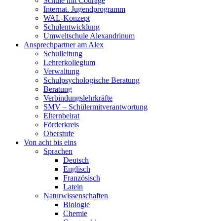
Schule mit Courage
Internat. Jugendprogramm
WAL-Konzept
Schulentwicklung
Umweltschule Alexandrinum
Ansprechpartner am Alex
Schulleitung
Lehrerkollegium
Verwaltung
Schulpsychologische Beratung
Beratung
Verbindungslehrkräfte
SMV – Schülermitverantwortung
Elternbeirat
Förderkreis
Oberstufe
Von acht bis eins
Sprachen
Deutsch
Englisch
Französisch
Latein
Naturwissenschaften
Biologie
Chemie