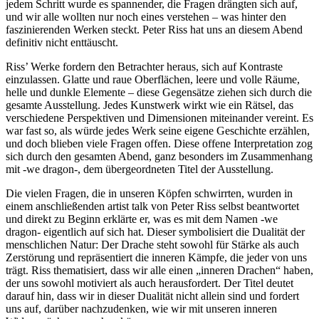
jedem Schritt wurde es spannender, die Fragen drängten sich auf,
und wir alle wollten nur noch eines verstehen – was hinter den
faszinierenden Werken steckt. Peter Riss hat uns an diesem Abend
definitiv nicht enttäuscht.
Riss’ Werke fordern den Betrachter heraus, sich auf Kontraste
einzulassen. Glatte und raue Oberflächen, leere und volle Räume,
helle und dunkle Elemente – diese Gegensätze ziehen sich durch die
gesamte Ausstellung. Jedes Kunstwerk wirkt wie ein Rätsel, das
verschiedene Perspektiven und Dimensionen miteinander vereint. Es
war fast so, als würde jedes Werk seine eigene Geschichte erzählen,
und doch blieben viele Fragen offen. Diese offene Interpretation zog
sich durch den gesamten Abend, ganz besonders im Zusammenhang
mit -we dragon-, dem übergeordneten Titel der Ausstellung.
Die vielen Fragen, die in unseren Köpfen schwirrten, wurden in
einem anschließenden artist talk von Peter Riss selbst beantwortet
und direkt zu Beginn erklärte er, was es mit dem Namen -we
dragon- eigentlich auf sich hat. Dieser symbolisiert die Dualität der
menschlichen Natur: Der Drache steht sowohl für Stärke als auch
Zerstörung und repräsentiert die inneren Kämpfe, die jeder von uns
trägt. Riss thematisiert, dass wir alle einen „inneren Drachen“ haben,
der uns sowohl motiviert als auch herausfordert. Der Titel deutet
darauf hin, dass wir in dieser Dualität nicht allein sind und fordert
uns auf, darüber nachzudenken, wie wir mit unseren inneren