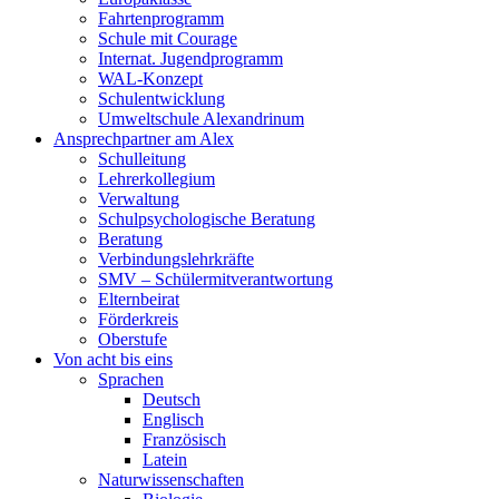
Fahrtenprogramm
Schule mit Courage
Internat. Jugendprogramm
WAL-Konzept
Schulentwicklung
Umweltschule Alexandrinum
Ansprechpartner am Alex
Schulleitung
Lehrerkollegium
Verwaltung
Schulpsychologische Beratung
Beratung
Verbindungslehrkräfte
SMV – Schülermitverantwortung
Elternbeirat
Förderkreis
Oberstufe
Von acht bis eins
Sprachen
Deutsch
Englisch
Französisch
Latein
Naturwissenschaften