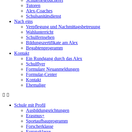
Schülerlesebücherei
Tutoren
Alex-Coaches
Schulsanitätsdienst
Nach eins
Verpflegung und Nachmittagsbetreuung
Wahlunterricht
Schulfernsehen
Bildungszertifikate am Alex
Begabtenprogramm
Kontakt
Ein Rundgang durch das Alex
Schulflyer
Formulare Neuanmeldungen
Formular-Center
Kontakt
Ehemalige
Schule mit Profil
Ausbildungsrichtungen
Erasmus+
Sportaufbauprogramm
Forscherklasse
Europaklasse