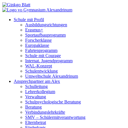
Schule mit Profil
Ausbildungsrichtungen
Erasmus+
Sportaufbauprogramm
Forscherklasse
Europaklasse
Fahrtenprogramm
Schule mit Courage
Internat. Jugendprogramm
WAL-Konzept
Schulentwicklung
Umweltschule Alexandrinum
Ansprechpartner am Alex
Schulleitung
Lehrerkollegium
Verwaltung
Schulpsychologische Beratung
Beratung
Verbindungslehrkräfte
SMV – Schülermitverantwortung
Elternbeirat
Förderkreis