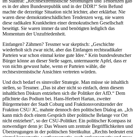
im Stadtrat: „Rechtsextremistische Strömungen und Tendenzen gab
es in der alten Bundesrepublik und in der DDR!“ Sein Befund
machte die derzeitige Situation nicht leichter, aber erklärbar. Nie
waren diese demokratieschädlichen Tendenzen weg, nie waren
diese radikalen Krankheiten einer demokratischen Gesellschaft
beseitigt. Sie waren immer da und benötigten lediglich das
Momentum der Unzufriedenheit.
Einfangen? Zähmen? Tessmer war skeptisch: „Geschichte
wiederholt sich zwar nicht, aber das Einfangen rechtsradikaler
Parteien war schon einmal keine gute Idee.“ Kein bundesdeutscher
Bürger könne an dieser Stelle sagen, untermauerte Apfel, dass er
von nichts gewusst habe, wenn er Parteien wähle, die
rechtsextremistische Ansichten vertreten würden.
Und doch bedarf es sinnvoller Strategie. Man müsse sie inhaltlich
stellen, so Tessmer. „Das ist aber nicht so einfach, denn diesem
inhaltlichen Diskurs entziehen sich die Politiker der AfD.“ Dem
pflichtete das Podium bei. Hans-Herbert Hartan, zweiter
Bürgermeister der Stadt Coburg und Fraktionsvorsitzender der
Fraktion CSU/ JC, mahnte dennoch den politischen Dialog an. „Ich
kann mich doch einem Gespräch über politische Belange vor Ort
nicht entziehen“, so der CSU-Politiker. Ein politischer Kompass ist
notwendiger denn je: Das Wissen um zentrale Begrifflichkeiten und
Überzeugungen in der politischen Streitkultur. „Rechts bedeutet erst