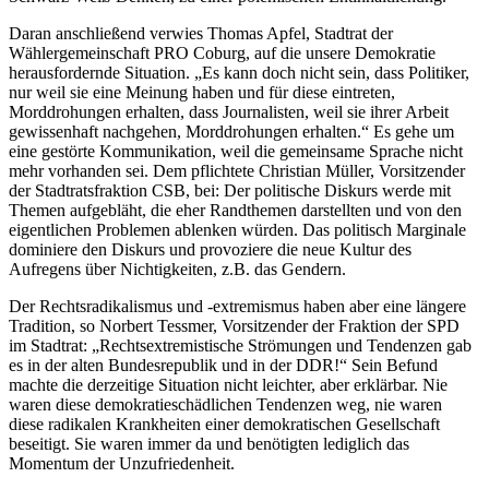
Daran anschließend verwies Thomas Apfel, Stadtrat der
Wählergemeinschaft PRO Coburg, auf die unsere Demokratie
herausfordernde Situation. „Es kann doch nicht sein, dass Politiker,
nur weil sie eine Meinung haben und für diese eintreten,
Morddrohungen erhalten, dass Journalisten, weil sie ihrer Arbeit
gewissenhaft nachgehen, Morddrohungen erhalten.“ Es gehe um
eine gestörte Kommunikation, weil die gemeinsame Sprache nicht
mehr vorhanden sei. Dem pflichtete Christian Müller, Vorsitzender
der Stadtratsfraktion CSB, bei: Der politische Diskurs werde mit
Themen aufgebläht, die eher Randthemen darstellten und von den
eigentlichen Problemen ablenken würden. Das politisch Marginale
dominiere den Diskurs und provoziere die neue Kultur des
Aufregens über Nichtigkeiten, z.B. das Gendern.
Der Rechtsradikalismus und -extremismus haben aber eine längere
Tradition, so Norbert Tessmer, Vorsitzender der Fraktion der SPD
im Stadtrat: „Rechtsextremistische Strömungen und Tendenzen gab
es in der alten Bundesrepublik und in der DDR!“ Sein Befund
machte die derzeitige Situation nicht leichter, aber erklärbar. Nie
waren diese demokratieschädlichen Tendenzen weg, nie waren
diese radikalen Krankheiten einer demokratischen Gesellschaft
beseitigt. Sie waren immer da und benötigten lediglich das
Momentum der Unzufriedenheit.