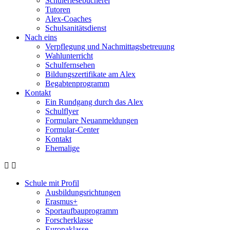
Schülerlesebücherei
Tutoren
Alex-Coaches
Schulsanitätsdienst
Nach eins
Verpflegung und Nachmittagsbetreuung
Wahlunterricht
Schulfernsehen
Bildungszertifikate am Alex
Begabtenprogramm
Kontakt
Ein Rundgang durch das Alex
Schulflyer
Formulare Neuanmeldungen
Formular-Center
Kontakt
Ehemalige
Schule mit Profil
Ausbildungsrichtungen
Erasmus+
Sportaufbauprogramm
Forscherklasse
Europaklasse