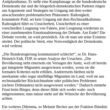
Antipluralismus. Er stelle eine Kampfansage an die bundesdeutsche
Demokratie dar und die bürgerlich-demokratischen Parteien ringen
um Argumente und Strategien im Umgang mit dem weiter
anwachsenden problematischen Phänomen: Ratlosigkeit,
konstatierte Pohl, sei kein Umgang mit dem Rechtsradikalismus.
Ratlosigkeit führt zu Unsicherheit, Unsicherheit zu einer
vorschnellen Leugnung von Fakten, jene Leugnung wiederum zu
einer zunehmenden Emotionalisierung der Debatte. Am Ende? Die
Debatte verroht, sie wird persönlich. Als ob man um seine Existenz
streitet. Der politische Streit, eine Notwendigkeit der Demokratie,
wird verlernt.
„Die Bundesregierung kommuniziert schlecht!“, so Dr. Hans-
Heinrich Eidt, FDP, in seiner Analyse der Ursachen. „Die
Bevölkerung sieht einerseits ein Versagen der Justiz, weil oft bereits
gut integrierte Migranten ausgewiesen werden, wenn sie die
formalen Kriterien nicht erfüllen. Andererseits bleiben nicht
anerkannte oder sogar straffällige Migranten im Land, weil sie aus
rechtsstaatlicher Rücksichtnahme oder politischen Problemen
(sichere Drittstaaten) nicht ausgewiesen werden.“ Dadurch entstehe
Frust beim Bürger, denn dieser fühle sich weder wahr- noch
mitgenommen; man müsse mehr auf die Wünsche der Bevölkerung
achten.
Ein weiteres Dilemma, so Melanie Becker aus der Fraktion Bündnis