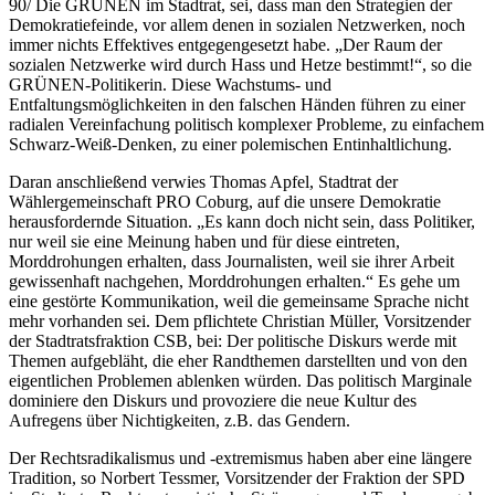
90/ Die GRÜNEN im Stadtrat, sei, dass man den Strategien der
Demokratiefeinde, vor allem denen in sozialen Netzwerken, noch
immer nichts Effektives entgegengesetzt habe. „Der Raum der
sozialen Netzwerke wird durch Hass und Hetze bestimmt!“, so die
GRÜNEN-Politikerin. Diese Wachstums- und
Entfaltungsmöglichkeiten in den falschen Händen führen zu einer
radialen Vereinfachung politisch komplexer Probleme, zu einfachem
Schwarz-Weiß-Denken, zu einer polemischen Entinhaltlichung.
Daran anschließend verwies Thomas Apfel, Stadtrat der
Wählergemeinschaft PRO Coburg, auf die unsere Demokratie
herausfordernde Situation. „Es kann doch nicht sein, dass Politiker,
nur weil sie eine Meinung haben und für diese eintreten,
Morddrohungen erhalten, dass Journalisten, weil sie ihrer Arbeit
gewissenhaft nachgehen, Morddrohungen erhalten.“ Es gehe um
eine gestörte Kommunikation, weil die gemeinsame Sprache nicht
mehr vorhanden sei. Dem pflichtete Christian Müller, Vorsitzender
der Stadtratsfraktion CSB, bei: Der politische Diskurs werde mit
Themen aufgebläht, die eher Randthemen darstellten und von den
eigentlichen Problemen ablenken würden. Das politisch Marginale
dominiere den Diskurs und provoziere die neue Kultur des
Aufregens über Nichtigkeiten, z.B. das Gendern.
Der Rechtsradikalismus und -extremismus haben aber eine längere
Tradition, so Norbert Tessmer, Vorsitzender der Fraktion der SPD