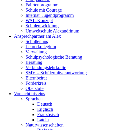
Fahrtenprogramm
Schule mit Courage
Internat. Jugendprogramm
WAL-Konzept
Schulentwicklung
Umweltschule Alexandrinum
Ansprechpartner am Alex
Schulleitung
Lehrerkollegium
Verwaltung
Schulpsychologische Beratung
Beratung
Verbindungslehrkräfte
SMV – Schülermitverantwortung
Elternbeirat
Förderkreis
Oberstufe
Von acht bis eins
Sprachen
Deutsch
Englisch
Französisch
Latein
Naturwissenschaften