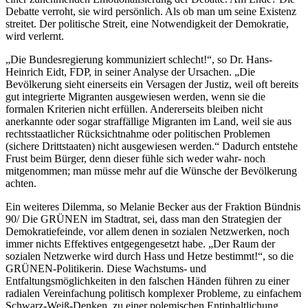
Debatte verroht, sie wird persönlich. Als ob man um seine Existenz
streitet. Der politische Streit, eine Notwendigkeit der Demokratie,
wird verlernt.
„Die Bundesregierung kommuniziert schlecht!“, so Dr. Hans-
Heinrich Eidt, FDP, in seiner Analyse der Ursachen. „Die
Bevölkerung sieht einerseits ein Versagen der Justiz, weil oft bereits
gut integrierte Migranten ausgewiesen werden, wenn sie die
formalen Kriterien nicht erfüllen. Andererseits bleiben nicht
anerkannte oder sogar straffällige Migranten im Land, weil sie aus
rechtsstaatlicher Rücksichtnahme oder politischen Problemen
(sichere Drittstaaten) nicht ausgewiesen werden.“ Dadurch entstehe
Frust beim Bürger, denn dieser fühle sich weder wahr- noch
mitgenommen; man müsse mehr auf die Wünsche der Bevölkerung
achten.
Ein weiteres Dilemma, so Melanie Becker aus der Fraktion Bündnis
90/ Die GRÜNEN im Stadtrat, sei, dass man den Strategien der
Demokratiefeinde, vor allem denen in sozialen Netzwerken, noch
immer nichts Effektives entgegengesetzt habe. „Der Raum der
sozialen Netzwerke wird durch Hass und Hetze bestimmt!“, so die
GRÜNEN-Politikerin. Diese Wachstums- und
Entfaltungsmöglichkeiten in den falschen Händen führen zu einer
radialen Vereinfachung politisch komplexer Probleme, zu einfachem
Schwarz-Weiß-Denken, zu einer polemischen Entinhaltlichung.