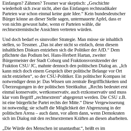
Einfangen? Zähmen? Tessmer war skeptisch: „Geschichte
wiederholt sich zwar nicht, aber das Einfangen rechtsradikaler
Parteien war schon einmal keine gute Idee.“ Kein bundesdeutscher
Bürger könne an dieser Stelle sagen, untermauerte Apfel, dass er
von nichts gewusst habe, wenn er Parteien wähle, die
rechtsextremistische Ansichten vertreten würden.
Und doch bedarf es sinnvoller Strategie. Man müsse sie inhaltlich
stellen, so Tessmer. „Das ist aber nicht so einfach, denn diesem
inhaltlichen Diskurs entziehen sich die Politiker der AfD.“ Dem
pflichtete das Podium bei. Hans-Herbert Hartan, zweiter
Bürgermeister der Stadt Coburg und Fraktionsvorsitzender der
Fraktion CSU/ JC, mahnte dennoch den politischen Dialog an. „Ich
kann mich doch einem Gespräch über politische Belange vor Ort
nicht entziehen“, so der CSU-Politiker. Ein politischer Kompass ist
notwendiger denn je: Das Wissen um zentrale Begrifflichkeiten und
Überzeugungen in der politischen Streitkultur. „Rechts bedeutet erst
einmal konservativ, wertkonservativ, auch erzkonservativ und muss
klar vom Begriff „rechtsextrem“ abgegrenzt werden. Die CSU z.B.
ist eine bürgerliche Partei rechts der Mitte.“ Diese Vergewisserung
ist notwendig; sie schafft die Möglichkeit der Abgrenzung in der
politischen Arena – auch dann, vor allem dann, wenn Demokraten
sich im Dialog mit den rechtsextremen Kräften an diesen abarbeiten.
„Die Würde des Menschen ist unantastbar.“, heißt es im