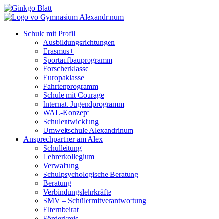
Schule mit Profil
Ausbildungsrichtungen
Erasmus+
Sportaufbauprogramm
Forscherklasse
Europaklasse
Fahrtenprogramm
Schule mit Courage
Internat. Jugendprogramm
WAL-Konzept
Schulentwicklung
Umweltschule Alexandrinum
Ansprechpartner am Alex
Schulleitung
Lehrerkollegium
Verwaltung
Schulpsychologische Beratung
Beratung
Verbindungslehrkräfte
SMV – Schülermitverantwortung
Elternbeirat
Förderkreis