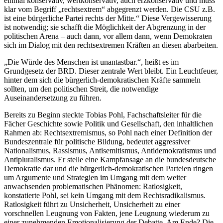
einmal konservativ, wertkonservativ, auch erzkonservativ und muss
klar vom Begriff „rechtsextrem“ abgegrenzt werden. Die CSU z.B.
ist eine bürgerliche Partei rechts der Mitte.“ Diese Vergewisserung
ist notwendig; sie schafft die Möglichkeit der Abgrenzung in der
politischen Arena – auch dann, vor allem dann, wenn Demokraten
sich im Dialog mit den rechtsextremen Kräften an diesen abarbeiten.
„Die Würde des Menschen ist unantastbar.“, heißt es im
Grundgesetz der BRD. Dieser zentrale Wert bleibt. Ein Leuchtfeuer,
hinter dem sich die bürgerlich-demokratischen Kräfte sammeln
sollten, um den politischen Streit, die notwendige
Auseinandersetzung zu führen.
Bereits zu Beginn steckte Tobias Pohl, Fachschaftsleiter für die
Fächer Geschichte sowie Politik und Gesellschaft, den inhaltlichen
Rahmen ab: Rechtsextremismus, so Pohl nach einer Definition der
Bundeszentrale für politische Bildung, bedeutet aggressiver
Nationalismus, Rassismus, Antisemitismus, Antidemokratismus und
Antipluralismus. Er stelle eine Kampfansage an die bundesdeutsche
Demokratie dar und die bürgerlich-demokratischen Parteien ringen
um Argumente und Strategien im Umgang mit dem weiter
anwachsenden problematischen Phänomen: Ratlosigkeit,
konstatierte Pohl, sei kein Umgang mit dem Rechtsradikalismus.
Ratlosigkeit führt zu Unsicherheit, Unsicherheit zu einer
vorschnellen Leugnung von Fakten, jene Leugnung wiederum zu
einer zunehmenden Emotionalisierung der Debatte. Am Ende? Die