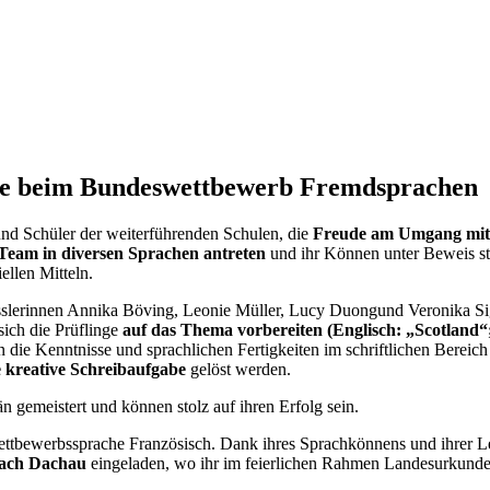
olge beim Bundeswettbewerb Fremdsprachen
nd Schüler der weiterführenden Schulen, die
Freude am Umgang mit
 Team in diversen Sprachen antreten
und ihr Können unter Beweis ste
llen Mitteln.
sslerinnen Annika B
ö
ving, Leonie M
ü
ller, Lucy Duong
und Veronika S
sich die Prüflinge
auf das Thema vorbereiten (Englisch: „Scotland“;
 die Kenntnisse und sprachlichen Fertigkeiten im schriftlichen Bereic
 kreative Schreibaufgabe
gelöst werden.
 gemeistert und können stolz auf ihren Erfolg sein.
ettbewerbssprache Französisch. Dank ihres Sprachkönnens und ihrer L
nach Dachau
eingeladen, wo ihr im feierlichen Rahmen Landesurkunde,