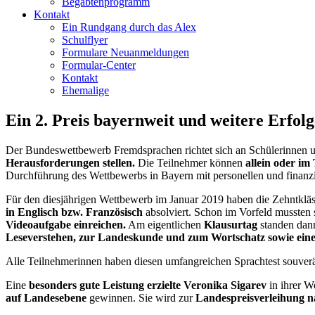
Begabtenprogramm
Kontakt
Ein Rundgang durch das Alex
Schulflyer
Formulare Neuanmeldungen
Formular-Center
Kontakt
Ehemalige
Ein 2. Preis bayernweit und weitere Erf
Der Bundeswettbewerb Fremdsprachen richtet sich an Schülerinnen u
Herausforderungen stellen.
Die Teilnehmer können
allein oder im
Durchführung des Wettbewerbs in Bayern mit personellen und finanzie
Für den diesjährigen Wettbewerb im Januar 2019 haben die Zehntklä
in Englisch bzw. Französisch
absolviert. Schon im Vorfeld mussten 
Videoaufgabe einreichen.
Am eigentlichen
Klausurtag
standen dann
Leseverstehen, zur Landeskunde und zum Wortschatz sowie eine
Alle Teilnehmerinnen haben diesen umfangreichen Sprachtest souverän
Eine
besonders gute Leistung erzielte Veronika Sigarev
in ihrer W
auf Landesebene
gewinnen. Sie wird zur
Landespreisverleihung 