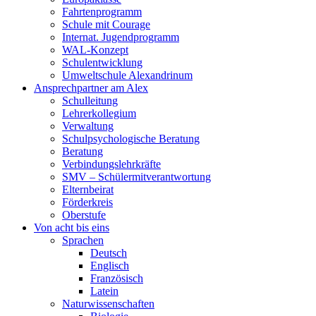
Fahrtenprogramm
Schule mit Courage
Internat. Jugendprogramm
WAL-Konzept
Schulentwicklung
Umweltschule Alexandrinum
Ansprechpartner am Alex
Schulleitung
Lehrerkollegium
Verwaltung
Schulpsychologische Beratung
Beratung
Verbindungslehrkräfte
SMV – Schülermitverantwortung
Elternbeirat
Förderkreis
Oberstufe
Von acht bis eins
Sprachen
Deutsch
Englisch
Französisch
Latein
Naturwissenschaften