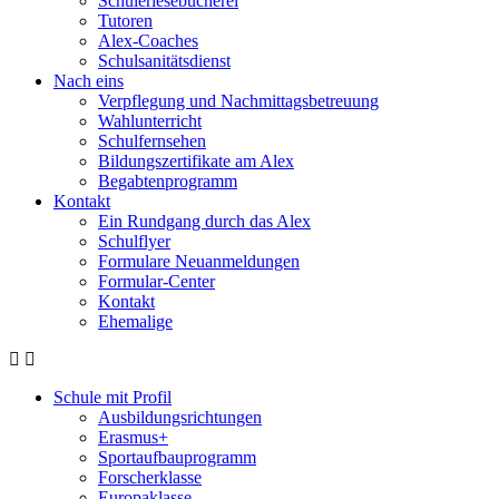
Schülerlesebücherei
Tutoren
Alex-Coaches
Schulsanitätsdienst
Nach eins
Verpflegung und Nachmittagsbetreuung
Wahlunterricht
Schulfernsehen
Bildungszertifikate am Alex
Begabtenprogramm
Kontakt
Ein Rundgang durch das Alex
Schulflyer
Formulare Neuanmeldungen
Formular-Center
Kontakt
Ehemalige
Schule mit Profil
Ausbildungsrichtungen
Erasmus+
Sportaufbauprogramm
Forscherklasse
Europaklasse