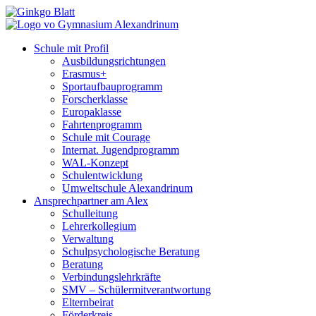
Schule mit Profil
Ausbildungsrichtungen
Erasmus+
Sportaufbauprogramm
Forscherklasse
Europaklasse
Fahrtenprogramm
Schule mit Courage
Internat. Jugendprogramm
WAL-Konzept
Schulentwicklung
Umweltschule Alexandrinum
Ansprechpartner am Alex
Schulleitung
Lehrerkollegium
Verwaltung
Schulpsychologische Beratung
Beratung
Verbindungslehrkräfte
SMV – Schülermitverantwortung
Elternbeirat
Förderkreis