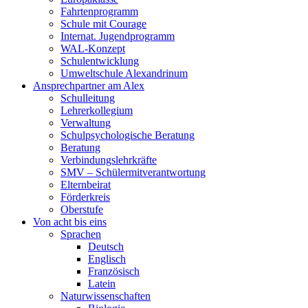
Fahrtenprogramm
Schule mit Courage
Internat. Jugendprogramm
WAL-Konzept
Schulentwicklung
Umweltschule Alexandrinum
Ansprechpartner am Alex
Schulleitung
Lehrerkollegium
Verwaltung
Schulpsychologische Beratung
Beratung
Verbindungslehrkräfte
SMV – Schülermitverantwortung
Elternbeirat
Förderkreis
Oberstufe
Von acht bis eins
Sprachen
Deutsch
Englisch
Französisch
Latein
Naturwissenschaften