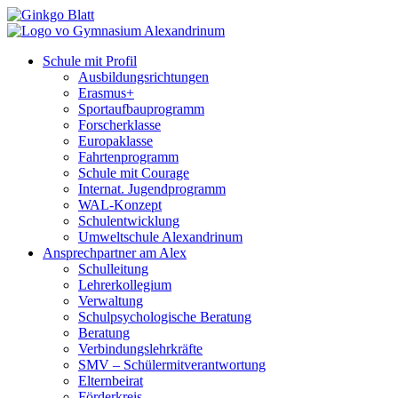
Schule mit Profil
Ausbildungsrichtungen
Erasmus+
Sportaufbauprogramm
Forscherklasse
Europaklasse
Fahrtenprogramm
Schule mit Courage
Internat. Jugendprogramm
WAL-Konzept
Schulentwicklung
Umweltschule Alexandrinum
Ansprechpartner am Alex
Schulleitung
Lehrerkollegium
Verwaltung
Schulpsychologische Beratung
Beratung
Verbindungslehrkräfte
SMV – Schülermitverantwortung
Elternbeirat
Förderkreis