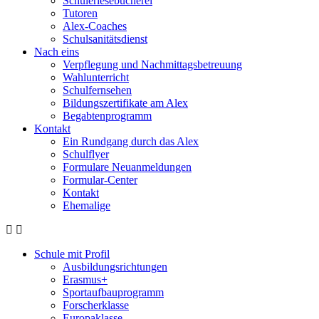
Schülerlesebücherei
Tutoren
Alex-Coaches
Schulsanitätsdienst
Nach eins
Verpflegung und Nachmittagsbetreuung
Wahlunterricht
Schulfernsehen
Bildungszertifikate am Alex
Begabtenprogramm
Kontakt
Ein Rundgang durch das Alex
Schulflyer
Formulare Neuanmeldungen
Formular-Center
Kontakt
Ehemalige
Schule mit Profil
Ausbildungsrichtungen
Erasmus+
Sportaufbauprogramm
Forscherklasse
Europaklasse