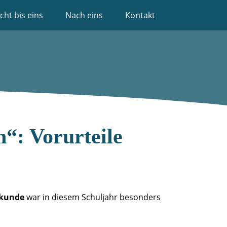
cht bis eins
Nach eins
Kontakt
“: Vorurteile
lkunde
war in diesem Schuljahr besonders