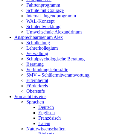
Fahrtenprogramm
Schule mit Courage
Internat. Jugendprogramm
WAL-Konzept
Schulentwicklung
Umweltschule Alexandrinum
Ansprechpartner am Alex
Schulleitung
Lehrerkollegium
Verwaltung
Schulpsychologische Beratung
Beratung
Verbindungslehrkräfte
SMV – Schülermitverantwortung
Elternbeirat
Förderkreis
Oberstufe
Von acht bis eins
Sprachen
Deutsch
Englisch
Französisch
Latein
Naturwissenschaften