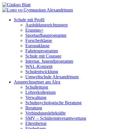
Schule mit Profil
Ausbildungsrichtungen
Erasmus+
Sportaufbauprogramm
Forscherklasse
Europaklasse
Fahrtenprogramm
Schule mit Courage
Internat. Jugendprogramm
WAL-Konzept
Schulentwicklung
Umweltschule Alexandrinum
Ansprechpartner am Alex
Schulleitung
Lehrerkollegium
Verwaltung
Schulpsychologische Beratung
Beratung
Verbindungslehrkräfte
SMV – Schülermitverantwortung
Elternbeirat
Förderkreis