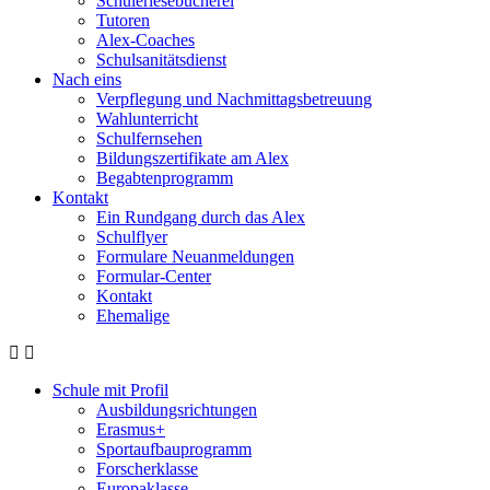
Schülerlesebücherei
Tutoren
Alex-Coaches
Schulsanitätsdienst
Nach eins
Verpflegung und Nachmittagsbetreuung
Wahlunterricht
Schulfernsehen
Bildungszertifikate am Alex
Begabtenprogramm
Kontakt
Ein Rundgang durch das Alex
Schulflyer
Formulare Neuanmeldungen
Formular-Center
Kontakt
Ehemalige
Schule mit Profil
Ausbildungsrichtungen
Erasmus+
Sportaufbauprogramm
Forscherklasse
Europaklasse