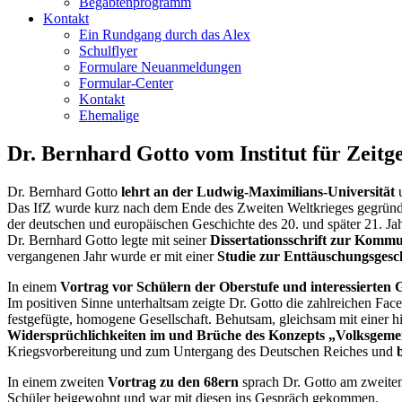
Begabtenprogramm
Kontakt
Ein Rundgang durch das Alex
Schulflyer
Formulare Neuanmeldungen
Formular-Center
Kontakt
Ehemalige
Dr. Bernhard Gotto vom Institut für Zeit
Dr. Bernhard Gotto
lehrt an der Ludwig-Maximilians-Universität
Das IfZ wurde kurz nach dem Ende des Zweiten Weltkrieges gegründet,
der deutschen und europäischen Geschichte des 20. und später 21. Jah
Dr. Bernhard Gotto legte mit seiner
Dissertationsschrift zur Komm
vergangenen Jahr wurde er mit einer
Studie zur Enttäuschungsgesc
In einem
Vortrag vor Schülern der Oberstufe und interessierten 
Im positiven Sinne unterhaltsam zeigte Dr. Gotto die zahlreichen Facet
festgefügte, homogene Gesellschaft. Behutsam, gleichsam mit einer his
Widersprüchlichkeiten im und Brüche des Konzepts „Volksgeme
Kriegsvorbereitung und zum Untergang des Deutschen Reiches und
In einem zweiten
Vortrag zu den
68ern
sprach Dr. Gotto am zweiten
Schüler beigewohnt und war mit diesen ins Gespräch gekommen.