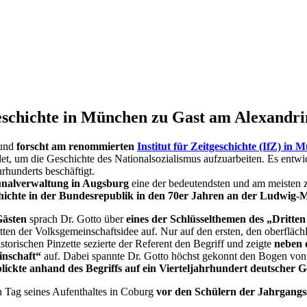
geschichte in München zu Gast am Alexandr
und
forscht am renommierten
Institut für Zeitgeschichte (IfZ) in 
 um die Geschichte des Nationalsozialismus aufzuarbeiten. Es entwicke
rhunderts beschäftigt.
unalverwaltung in Augsburg
eine der bedeutendsten und am meisten zi
hichte in der Bundesrepublik in den 70er Jahren
an der Ludwig-Max
Gästen
sprach Dr. Gotto über
eines der Schlüsselthemen des „Dritten
ten der Volksgemeinschaftsidee auf. Nur auf den ersten, den oberflächli
torischen Pinzette sezierte der Referent den Begriff und zeigte
neben 
inschaft“
auf. Dabei spannte Dr. Gotto höchst gekonnt den Bogen von
blickte anhand des Begriffs auf ein Vierteljahrhundert deutscher G
 Tag seines Aufenthaltes in Coburg
vor den Schülern der Jahrgangss