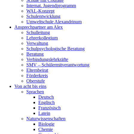
Schule mit Courage
Internat. Jugendprogramm
WAL-Konzept
Schulentwicklung
Umweltschule Alexandrinum
Ansprechpartner am Alex
Schulleitung
Lehrerkollegium
Verwaltung
Schulpsychologische Beratung
Beratung
Verbindungslehrkräfte
SMV – Schülermitverantwortung
Elternbeirat
Förderkreis
Oberstufe
Von acht bis eins
Sprachen
Deutsch
Englisch
Französisch
Latein
Naturwissenschaften
Biologie
Chemie