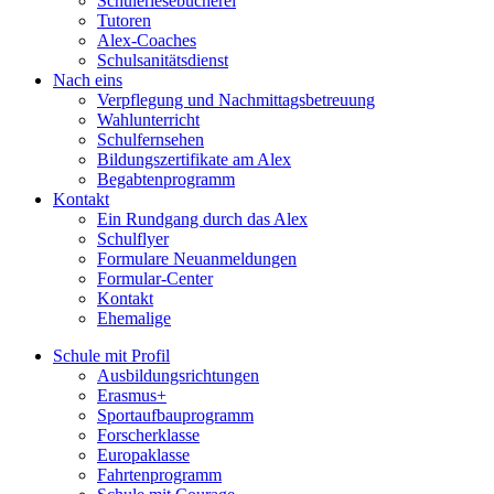
Schülerlesebücherei
Tutoren
Alex-Coaches
Schulsanitätsdienst
Nach eins
Verpflegung und Nachmittagsbetreuung
Wahlunterricht
Schulfernsehen
Bildungszertifikate am Alex
Begabtenprogramm
Kontakt
Ein Rundgang durch das Alex
Schulflyer
Formulare Neuanmeldungen
Formular-Center
Kontakt
Ehemalige
Schule mit Profil
Ausbildungsrichtungen
Erasmus+
Sportaufbauprogramm
Forscherklasse
Europaklasse
Fahrtenprogramm