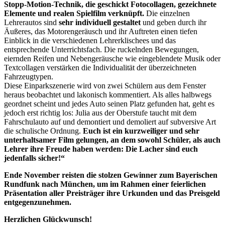
Stopp-Motion-Technik, die geschickt Fotocollagen, gezeichnete
Elemente und realen Spielfilm verknüpft.
Die einzelnen
Lehrerautos sind
sehr individuell gestaltet
und geben durch ihr
Äußeres, das Motorengeräusch und ihr Auftreten einen tiefen
Einblick in die verschiedenen Lehrerklischees und das
entsprechende Unterrichtsfach. Die ruckelnden Bewegungen,
eiernden Reifen und Nebengeräusche wie eingeblendete Musik oder
Textcollagen verstärken die Individualität der überzeichneten
Fahrzeugtypen.
Diese Einparkszenerie wird von zwei Schülern aus dem Fenster
heraus beobachtet und lakonisch kommentiert. Als alles halbwegs
geordnet scheint und jedes Auto seinen Platz gefunden hat, geht es
jedoch erst richtig los: Julia aus der Oberstufe taucht mit dem
Fahrschulauto auf und demontiert und demoliert auf subversive Art
die schulische Ordnung.
Euch ist ein kurzweiliger und sehr
unterhaltsamer Film gelungen, an dem sowohl Schüler, als auch
Lehrer ihre Freude haben werden: Die Lacher sind euch
jedenfalls sicher!“
Ende November reisten die stolzen Gewinner zum Bayerischen
Rundfunk nach München, um im Rahmen einer feierlichen
Präsentation aller Preisträger ihre Urkunden und das Preisgeld
entgegenzunehmen.
Herzlichen Glückwunsch!