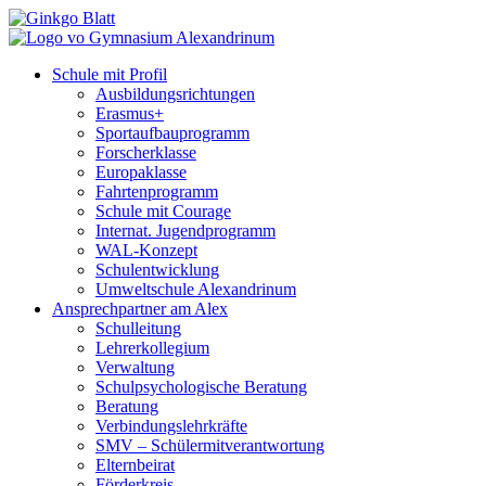
Schule mit Profil
Ausbildungsrichtungen
Erasmus+
Sportaufbauprogramm
Forscherklasse
Europaklasse
Fahrtenprogramm
Schule mit Courage
Internat. Jugendprogramm
WAL-Konzept
Schulentwicklung
Umweltschule Alexandrinum
Ansprechpartner am Alex
Schulleitung
Lehrerkollegium
Verwaltung
Schulpsychologische Beratung
Beratung
Verbindungslehrkräfte
SMV – Schülermitverantwortung
Elternbeirat
Förderkreis