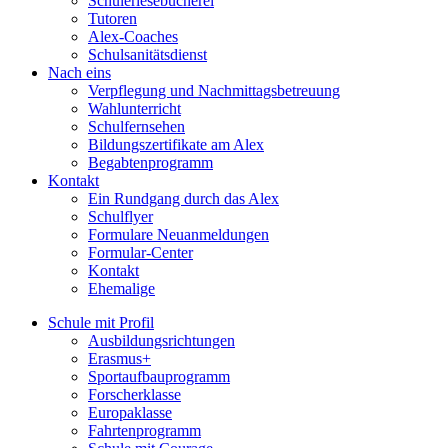
Schülerlesebücherei
Tutoren
Alex-Coaches
Schulsanitätsdienst
Nach eins
Verpflegung und Nachmittagsbetreuung
Wahlunterricht
Schulfernsehen
Bildungszertifikate am Alex
Begabtenprogramm
Kontakt
Ein Rundgang durch das Alex
Schulflyer
Formulare Neuanmeldungen
Formular-Center
Kontakt
Ehemalige
Schule mit Profil
Ausbildungsrichtungen
Erasmus+
Sportaufbauprogramm
Forscherklasse
Europaklasse
Fahrtenprogramm