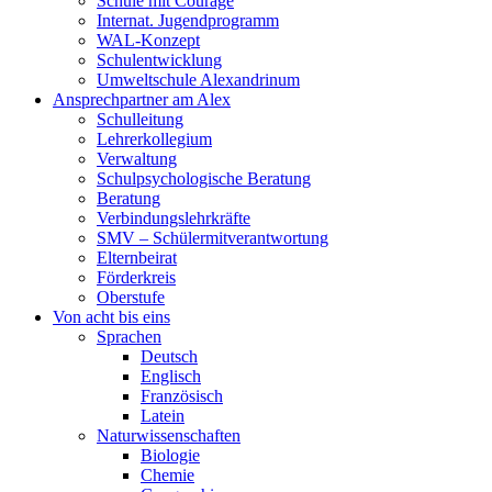
Schule mit Courage
Internat. Jugendprogramm
WAL-Konzept
Schulentwicklung
Umweltschule Alexandrinum
Ansprechpartner am Alex
Schulleitung
Lehrerkollegium
Verwaltung
Schulpsychologische Beratung
Beratung
Verbindungslehrkräfte
SMV – Schülermitverantwortung
Elternbeirat
Förderkreis
Oberstufe
Von acht bis eins
Sprachen
Deutsch
Englisch
Französisch
Latein
Naturwissenschaften
Biologie
Chemie