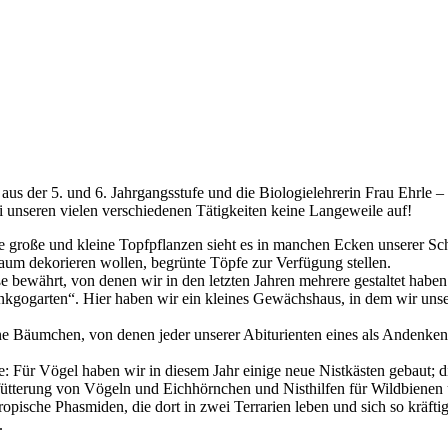
us der 5. und 6. Jahrgangsstufe und die Biologielehrerin Frau Ehrle – 
unseren vielen verschiedenen Tätigkeiten keine Langeweile auf!
e große und kleine Topfpflanzen sieht es in manchen Ecken unserer Schu
aum dekorieren wollen, begrünte Töpfe zur Verfügung stellen.
bewährt, von denen wir in den letzten Jahren mehrere gestaltet haben
kgogarten“. Hier haben wir ein kleines Gewächshaus, in dem wir unser
ine Bäumchen, von denen jeder unserer Abiturienten eines als Andenk
Für Vögel haben wir in diesem Jahr einige neue Nistkästen gebaut; die 
rfütterung von Vögeln und Eichhörnchen und Nisthilfen für Wildbienen 
tropische Phasmiden, die dort in zwei Terrarien leben und sich so kräft
.