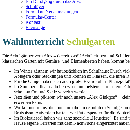
Ein Rundgang durch das Alex
Schulflyer
Formulare Neuanmeldungen
Formular-Center
Kontakt
Ehemalige
Wahlunterricht
Schulgarten
Die Schulgärtner vom Alex – derzeit zwölf Schülerinnen und Schüler a
klassischen Garten mit Gemüse- und Blumenbeeten haben, kommt bei 
Im Winter gärtnern wir hauptsächlich im Schulhaus: Durch viel
Ablegern oder Stecklingen und können so Klassen, die ihren R
Für die Gänge haben sich auch große Hydrokultur–Pflanzgefäße 
Im Sommerhalbjahr arbeiten wir dann meistens in unserem „Gin
schon an Ort und Stelle verzehrt werden.
Jetzt säen und pikieren wir auch unsere „Alex-Ginkgos“ – kle
erwerben kann.
Wir kümmern uns aber auch um die Tiere auf dem Schulgelände: 
Brutsaison. Außerdem basteln wir Futterspender für die Winte
Im Biologiesaal halten wir ganz spezielle „Haustiere“. Es sind 
Hause eigene Terrarien mit dem Nachwuchs eingerichtet haben