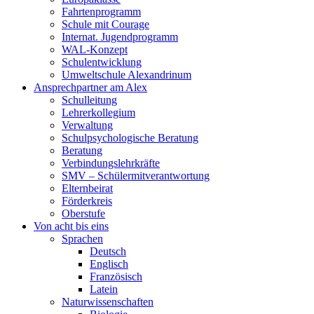
Fahrtenprogramm
Schule mit Courage
Internat. Jugendprogramm
WAL-Konzept
Schulentwicklung
Umweltschule Alexandrinum
Ansprechpartner am Alex
Schulleitung
Lehrerkollegium
Verwaltung
Schulpsychologische Beratung
Beratung
Verbindungslehrkräfte
SMV – Schülermitverantwortung
Elternbeirat
Förderkreis
Oberstufe
Von acht bis eins
Sprachen
Deutsch
Englisch
Französisch
Latein
Naturwissenschaften