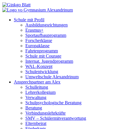
Schule mit Profil
Ausbildungsrichtungen
Erasmus+
Sportaufbauprogramm
Forscherklasse
Europaklasse
Fahrtenprogramm
Schule mit Courage
Internat. Jugendprogramm
WAL-Konzept
Schulentwicklung
Umweltschule Alexandrinum
Ansprechpartner am Alex
Schulleitung
Lehrerkollegium
Verwaltung
Schulpsychologische Beratung
Beratung
Verbindungslehrkräfte
SMV – Schülermitverantwortung
Elternbeirat
Förderkreis