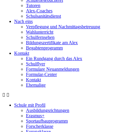
Schülerlesebücherei
Tutoren
Alex-Coaches
Schulsanitätsdienst
Nach eins
Verpflegung und Nachmittagsbetreuung
Wahlunterricht
Schulfernsehen
Bildungszertifikate am Alex
Begabtenprogramm
Kontakt
Ein Rundgang durch das Alex
Schulflyer
Formulare Neuanmeldungen
Formular-Center
Kontakt
Ehemalige
Schule mit Profil
Ausbildungsrichtungen
Erasmus+
Sportaufbauprogramm
Forscherklasse
Europaklasse