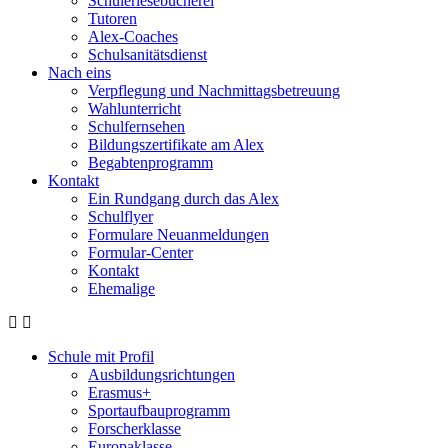
Schülerlesebücherei
Tutoren
Alex-Coaches
Schulsanitätsdienst
Nach eins
Verpflegung und Nachmittagsbetreuung
Wahlunterricht
Schulfernsehen
Bildungszertifikate am Alex
Begabtenprogramm
Kontakt
Ein Rundgang durch das Alex
Schulflyer
Formulare Neuanmeldungen
Formular-Center
Kontakt
Ehemalige
Schule mit Profil
Ausbildungsrichtungen
Erasmus+
Sportaufbauprogramm
Forscherklasse
Europaklasse