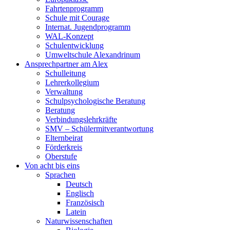
Fahrtenprogramm
Schule mit Courage
Internat. Jugendprogramm
WAL-Konzept
Schulentwicklung
Umweltschule Alexandrinum
Ansprechpartner am Alex
Schulleitung
Lehrerkollegium
Verwaltung
Schulpsychologische Beratung
Beratung
Verbindungslehrkräfte
SMV – Schülermitverantwortung
Elternbeirat
Förderkreis
Oberstufe
Von acht bis eins
Sprachen
Deutsch
Englisch
Französisch
Latein
Naturwissenschaften