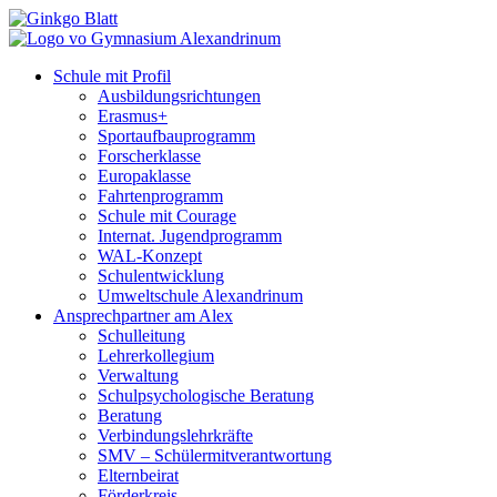
Schule mit Profil
Ausbildungsrichtungen
Erasmus+
Sportaufbauprogramm
Forscherklasse
Europaklasse
Fahrtenprogramm
Schule mit Courage
Internat. Jugendprogramm
WAL-Konzept
Schulentwicklung
Umweltschule Alexandrinum
Ansprechpartner am Alex
Schulleitung
Lehrerkollegium
Verwaltung
Schulpsychologische Beratung
Beratung
Verbindungslehrkräfte
SMV – Schülermitverantwortung
Elternbeirat
Förderkreis