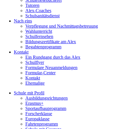
Schülerlesebücherei
Tutoren
Alex-Coaches
Schulsanitätsdienst
Nach eins
Verpflegung und Nachmittagsbetreuung
Wahlunterricht
Schulfernsehen
Bildungszertifikate am Alex
Begabtenprogramm
Kontakt
Ein Rundgang durch das Alex
Schulflyer
Formulare Neuanmeldungen
Formular-Center
Kontakt
Ehemalige
Schule mit Profil
Ausbildungsrichtungen
Erasmus+
Sportaufbauprogramm
Forscherklasse
Europaklasse
Fahrtenprogramm