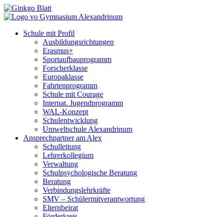
Schule mit Profil
Ausbildungsrichtungen
Erasmus+
Sportaufbauprogramm
Forscherklasse
Europaklasse
Fahrtenprogramm
Schule mit Courage
Internat. Jugendprogramm
WAL-Konzept
Schulentwicklung
Umweltschule Alexandrinum
Ansprechpartner am Alex
Schulleitung
Lehrerkollegium
Verwaltung
Schulpsychologische Beratung
Beratung
Verbindungslehrkräfte
SMV – Schülermitverantwortung
Elternbeirat
Förderkreis