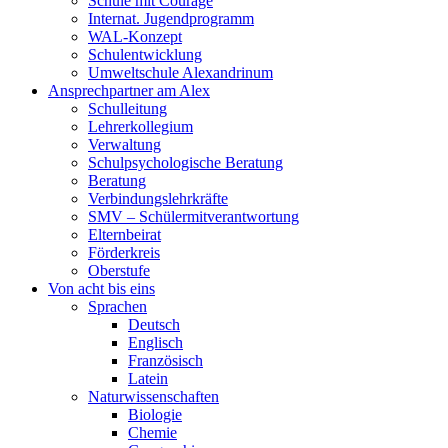
Schule mit Courage
Internat. Jugendprogramm
WAL-Konzept
Schulentwicklung
Umweltschule Alexandrinum
Ansprechpartner am Alex
Schulleitung
Lehrerkollegium
Verwaltung
Schulpsychologische Beratung
Beratung
Verbindungslehrkräfte
SMV – Schülermitverantwortung
Elternbeirat
Förderkreis
Oberstufe
Von acht bis eins
Sprachen
Deutsch
Englisch
Französisch
Latein
Naturwissenschaften
Biologie
Chemie