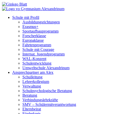
Schule mit Profil
Ausbildungsrichtungen
Erasmus+
Sportaufbauprogramm
Forscherklasse
Europaklasse
Fahrtenprogramm
Schule mit Courage
Internat. Jugendprogramm
WAL-Konzept
Schulentwicklung
Umweltschule Alexandrinum
Ansprechpartner am Alex
Schulleitung
Lehrerkollegium
Verwaltung
Schulpsychologische Beratung
Beratung
Verbindungslehrkräfte
SMV – Schülermitverantwortung
Elternbeirat
Förderkreis