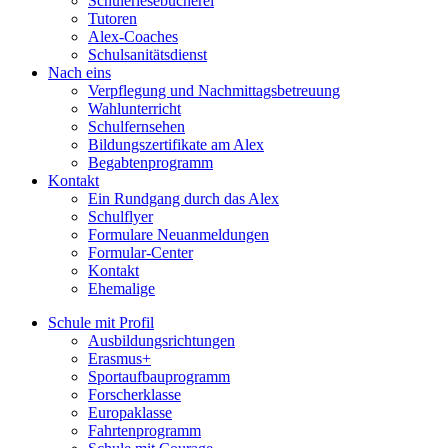
Schülerlesebücherei
Tutoren
Alex-Coaches
Schulsanitätsdienst
Nach eins
Verpflegung und Nachmittagsbetreuung
Wahlunterricht
Schulfernsehen
Bildungszertifikate am Alex
Begabtenprogramm
Kontakt
Ein Rundgang durch das Alex
Schulflyer
Formulare Neuanmeldungen
Formular-Center
Kontakt
Ehemalige
Schule mit Profil
Ausbildungsrichtungen
Erasmus+
Sportaufbauprogramm
Forscherklasse
Europaklasse
Fahrtenprogramm