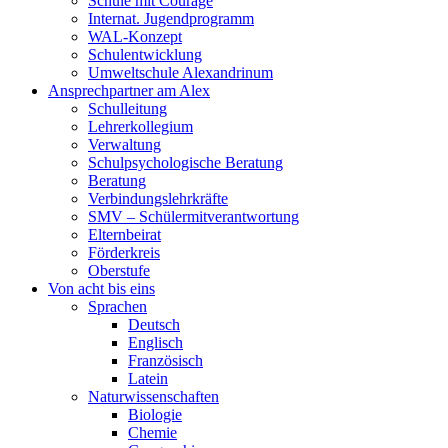
Schule mit Courage
Internat. Jugendprogramm
WAL-Konzept
Schulentwicklung
Umweltschule Alexandrinum
Ansprechpartner am Alex
Schulleitung
Lehrerkollegium
Verwaltung
Schulpsychologische Beratung
Beratung
Verbindungslehrkräfte
SMV – Schülermitverantwortung
Elternbeirat
Förderkreis
Oberstufe
Von acht bis eins
Sprachen
Deutsch
Englisch
Französisch
Latein
Naturwissenschaften
Biologie
Chemie