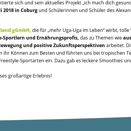
tierte sich und sein aktuelles Projekt „ich mach dich gesun
i 2018 in Coburg
und Schülerinnen und Schüler des Alexa
hland gGmbH,
die für „mehr Uga-Uga im Leben“ wirbt, toll
e-Sportlern und Ernährungsprofis,
das zu Themen wie
au
Bewegung und positive Zukunftsperspektiven
arbeitet. D
ben ihr Können zum Besten und führten uns bei tropischen
 Freestyle-Sportarten ein. Dazu gab es leckere Smoothies u
es großartige Erlebnis!