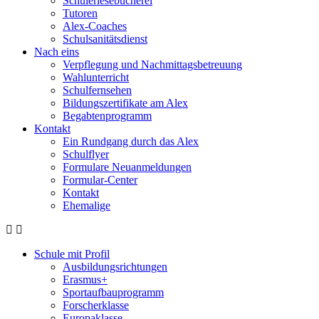
Schülerlesebücherei
Tutoren
Alex-Coaches
Schulsanitätsdienst
Nach eins
Verpflegung und Nachmittagsbetreuung
Wahlunterricht
Schulfernsehen
Bildungszertifikate am Alex
Begabtenprogramm
Kontakt
Ein Rundgang durch das Alex
Schulflyer
Formulare Neuanmeldungen
Formular-Center
Kontakt
Ehemalige
Schule mit Profil
Ausbildungsrichtungen
Erasmus+
Sportaufbauprogramm
Forscherklasse
Europaklasse