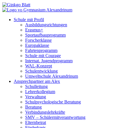
Schule mit Profil
Ausbildungsrichtungen
Erasmus+
Sportaufbauprogramm
Forscherklasse
Europaklasse
Fahrtenprogramm
Schule mit Courage
Internat. Jugendprogramm
WAL-Konzept
Schulentwicklung
Umweltschule Alexandrinum
Ansprechpartner am Alex
Schulleitung
Lehrerkollegium
Verwaltung
Schulpsychologische Beratung
Beratung
Verbindungslehrkräfte
SMV – Schülermitverantwortung
Elternbeirat
Förderkreis