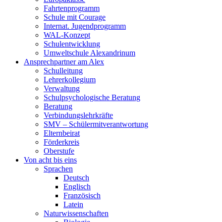
Fahrtenprogramm
Schule mit Courage
Internat. Jugendprogramm
WAL-Konzept
Schulentwicklung
Umweltschule Alexandrinum
Ansprechpartner am Alex
Schulleitung
Lehrerkollegium
Verwaltung
Schulpsychologische Beratung
Beratung
Verbindungslehrkräfte
SMV – Schülermitverantwortung
Elternbeirat
Förderkreis
Oberstufe
Von acht bis eins
Sprachen
Deutsch
Englisch
Französisch
Latein
Naturwissenschaften