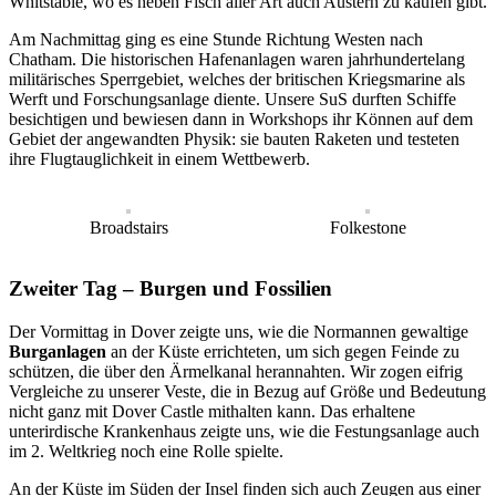
Whitstable, wo es neben Fisch aller Art auch Austern zu kaufen gibt.
Am Nachmittag ging es eine Stunde Richtung Westen nach
Chatham. Die historischen Hafenanlagen waren jahrhundertelang
militärisches Sperrgebiet, welches der britischen Kriegsmarine als
Werft und Forschungsanlage diente. Unsere SuS durften Schiffe
besichtigen und bewiesen dann in Workshops ihr Können auf dem
Gebiet der angewandten Physik: sie bauten Raketen und testeten
ihre Flugtauglichkeit in einem Wettbewerb.
Broadstairs
Folkestone
Zweiter Tag – Burgen und Fossilien
Der Vormittag in Dover zeigte uns, wie die Normannen gewaltige
Burganlagen
an der Küste errichteten, um sich gegen Feinde zu
schützen, die über den Ärmelkanal herannahten. Wir zogen eifrig
Vergleiche zu unserer Veste, die in Bezug auf Größe und Bedeutung
nicht ganz mit Dover Castle mithalten kann. Das erhaltene
unterirdische Krankenhaus zeigte uns, wie die Festungsanlage auch
im 2. Weltkrieg noch eine Rolle spielte.
An der Küste im Süden der Insel finden sich auch Zeugen aus einer