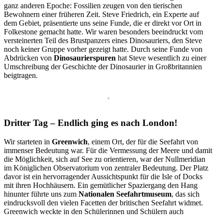
ganz anderen Epoche: Fossilien zeugen von den tierischen
Bewohnern einer früheren Zeit. Steve Friedrich, ein Experte auf
dem Gebiet, präsentierte uns seine Funde, die er direkt vor Ort in
Folkestone gemacht hatte. Wir waren besonders beeindruckt vom
versteinerten Teil des Brustpanzers eines Dinosauriers, den Steve
noch keiner Gruppe vorher gezeigt hatte. Durch seine Funde von
Abdrücken von
Dinosaurierspuren
hat Steve wesentlich zu einer
Umschreibung der Geschichte der Dinosaurier in Großbritannien
beigtragen.
Dritter Tag – Endlich ging es nach London!
Wir starteten in
Greenwich
, einem Ort, der für die Seefahrt von
immenser Bedeutung war. Für die Vermessung der Meere und damit
die Möglichkeit, sich auf See zu orientieren, war der Nullmeridian
im Königlichen Observatorium von zentraler Bedeutung. Der Platz
davor ist ein hervorragender Aussichtspunkt für die Isle of Docks
mit ihren Hochhäusern. Ein gemütlicher Spaziergang den Hang
hinunter führte uns zum
Nationalen Seefahrtmuseum
, das sich
eindrucksvoll den vielen Facetten der britischen Seefahrt widmet.
Greenwich weckte in den Schülerinnen und Schülern auch