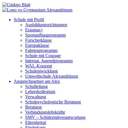
Schule mit Profil
Ausbildungsrichtungen
Erasmus+
Sportaufbauprogramm
Forscherklasse
Europaklasse
Fahrtenprogramm
Schule mit Courage
Internat. Jugendprogramm
WAL-Konzept
Schulentwicklung
Umweltschule Alexandrinum
Ansprechpartner am Alex
Schulleitung
Lehrerkollegium
Verwaltung
Schulpsychologische Beratung
Beratung
Verbindungslehrkräfte
SMV – Schülermitverantwortung
Elternbeirat
Förderkreis