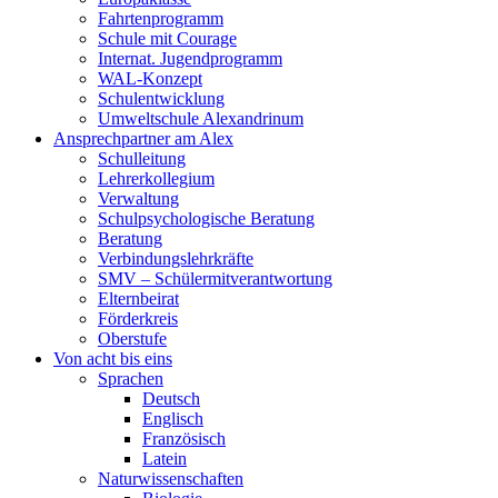
Fahrtenprogramm
Schule mit Courage
Internat. Jugendprogramm
WAL-Konzept
Schulentwicklung
Umweltschule Alexandrinum
Ansprechpartner am Alex
Schulleitung
Lehrerkollegium
Verwaltung
Schulpsychologische Beratung
Beratung
Verbindungslehrkräfte
SMV – Schülermitverantwortung
Elternbeirat
Förderkreis
Oberstufe
Von acht bis eins
Sprachen
Deutsch
Englisch
Französisch
Latein
Naturwissenschaften