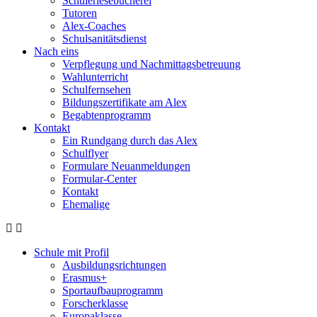
Schülerlesebücherei
Tutoren
Alex-Coaches
Schulsanitätsdienst
Nach eins
Verpflegung und Nachmittagsbetreuung
Wahlunterricht
Schulfernsehen
Bildungszertifikate am Alex
Begabtenprogramm
Kontakt
Ein Rundgang durch das Alex
Schulflyer
Formulare Neuanmeldungen
Formular-Center
Kontakt
Ehemalige
Schule mit Profil
Ausbildungsrichtungen
Erasmus+
Sportaufbauprogramm
Forscherklasse
Europaklasse