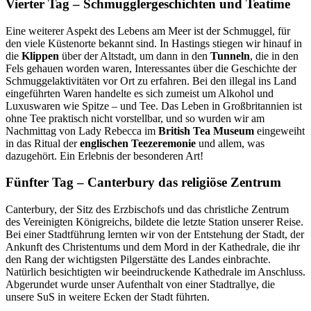
Vierter Tag – Schmugglergeschichten und Teatime
Eine weiterer Aspekt des Lebens am Meer ist der Schmuggel, für
den viele Küstenorte bekannt sind. In Hastings stiegen wir hinauf in
die
Klippen
über der Altstadt, um dann in den
Tunneln
, die in den
Fels gehauen worden waren, Interessantes über die Geschichte der
Schmuggelaktivitäten vor Ort zu erfahren. Bei den illegal ins Land
eingeführten Waren handelte es sich zumeist um Alkohol und
Luxuswaren wie Spitze – und Tee. Das Leben in Großbritannien ist
ohne Tee praktisch nicht vorstellbar, und so wurden wir am
Nachmittag von Lady Rebecca im
British Tea Museum
eingeweiht
in das Ritual der
englischen Teezeremonie
und allem, was
dazugehört. Ein Erlebnis der besonderen Art!
Fünfter Tag – Canterbury das religiöse Zentrum
Canterbury, der Sitz des Erzbischofs und das christliche Zentrum
des Vereinigten Königreichs, bildete die letzte Station unserer Reise.
Bei einer Stadtführung lernten wir von der Entstehung der Stadt, der
Ankunft des Christentums und dem Mord in der Kathedrale, die ihr
den Rang der wichtigsten Pilgerstätte des Landes einbrachte.
Natürlich besichtigten wir beeindruckende Kathedrale im Anschluss.
Abgerundet wurde unser Aufenthalt von einer Stadtrallye, die
unsere SuS in weitere Ecken der Stadt führten.