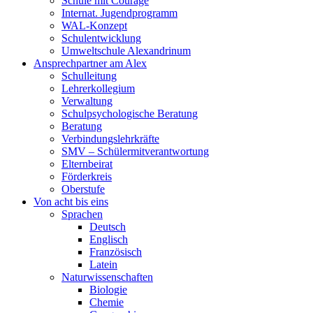
Schule mit Courage
Internat. Jugendprogramm
WAL-Konzept
Schulentwicklung
Umweltschule Alexandrinum
Ansprechpartner am Alex
Schulleitung
Lehrerkollegium
Verwaltung
Schulpsychologische Beratung
Beratung
Verbindungslehrkräfte
SMV – Schülermitverantwortung
Elternbeirat
Förderkreis
Oberstufe
Von acht bis eins
Sprachen
Deutsch
Englisch
Französisch
Latein
Naturwissenschaften
Biologie
Chemie