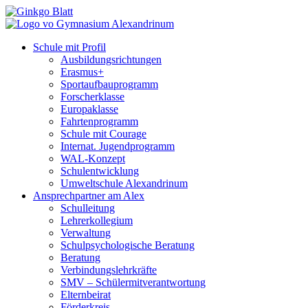
Schule mit Profil
Ausbildungsrichtungen
Erasmus+
Sportaufbauprogramm
Forscherklasse
Europaklasse
Fahrtenprogramm
Schule mit Courage
Internat. Jugendprogramm
WAL-Konzept
Schulentwicklung
Umweltschule Alexandrinum
Ansprechpartner am Alex
Schulleitung
Lehrerkollegium
Verwaltung
Schulpsychologische Beratung
Beratung
Verbindungslehrkräfte
SMV – Schülermitverantwortung
Elternbeirat
Förderkreis