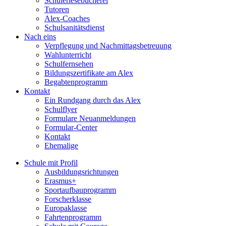
Schülerlesebücherei
Tutoren
Alex-Coaches
Schulsanitätsdienst
Nach eins
Verpflegung und Nachmittagsbetreuung
Wahlunterricht
Schulfernsehen
Bildungszertifikate am Alex
Begabtenprogramm
Kontakt
Ein Rundgang durch das Alex
Schulflyer
Formulare Neuanmeldungen
Formular-Center
Kontakt
Ehemalige
Schule mit Profil
Ausbildungsrichtungen
Erasmus+
Sportaufbauprogramm
Forscherklasse
Europaklasse
Fahrtenprogramm