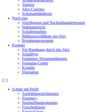
Schülerlesebücherei
Tutoren
Alex-Coaches
Schulsanitätsdienst
Nach eins
Verpflegung und Nachmittagsbetreuung
Wahlunterricht
Schulfernsehen
Bildungszertifikate am Alex
Begabtenprogramm
Kontakt
Ein Rundgang durch das Alex
Schulflyer
Formulare Neuanmeldungen
Formular-Center
Kontakt
Ehemalige
Schule mit Profil
Ausbildungsrichtungen
Erasmus+
Sportaufbauprogramm
Forscherklasse
Europaklasse