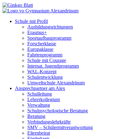
Schule mit Profil
Ausbildungsrichtungen
Erasmus+
Sportaufbauprogramm
Forscherklasse
Europaklasse
Fahrtenprogramm
Schule mit Courage
Internat. Jugendprogramm
WAL-Konzept
Schulentwicklung
Umweltschule Alexandrinum
Ansprechpartner am Alex
Schulleitung
Lehrerkollegium
Verwaltung
Schulpsychologische Beratung
Beratung
Verbindungslehrkräfte
SMV – Schülermitverantwortung
Elternbeirat
Förderkreis