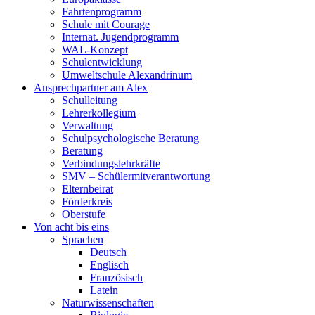
Fahrtenprogramm
Schule mit Courage
Internat. Jugendprogramm
WAL-Konzept
Schulentwicklung
Umweltschule Alexandrinum
Ansprechpartner am Alex
Schulleitung
Lehrerkollegium
Verwaltung
Schulpsychologische Beratung
Beratung
Verbindungslehrkräfte
SMV – Schülermitverantwortung
Elternbeirat
Förderkreis
Oberstufe
Von acht bis eins
Sprachen
Deutsch
Englisch
Französisch
Latein
Naturwissenschaften