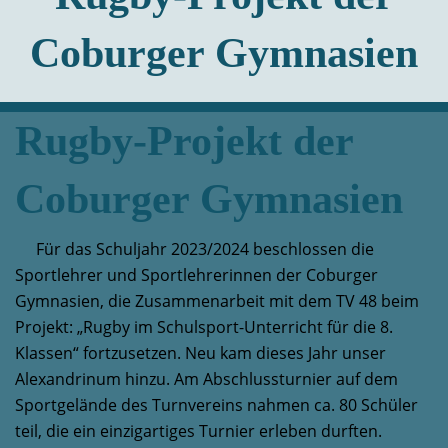
Coburger Gymnasien
Rugby-Projekt der
Coburger Gymnasien
Für das Schuljahr 2023/2024 beschlossen die
Sportlehrer und Sportlehrerinnen der Coburger
Gymnasien, die Zusammenarbeit mit dem TV 48 beim
Projekt: „Rugby im Schulsport-Unterricht für die 8.
Klassen“ fortzusetzen. Neu kam dieses Jahr unser
Alexandrinum hinzu. Am Abschlussturnier auf dem
Sportgelände des Turnvereins nahmen ca. 80 Schüler
teil, die ein einzigartiges Turnier erleben durften.