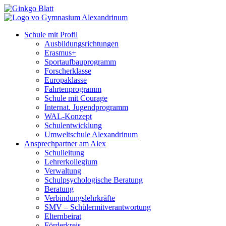
Schule mit Profil
Ausbildungsrichtungen
Erasmus+
Sportaufbauprogramm
Forscherklasse
Europaklasse
Fahrtenprogramm
Schule mit Courage
Internat. Jugendprogramm
WAL-Konzept
Schulentwicklung
Umweltschule Alexandrinum
Ansprechpartner am Alex
Schulleitung
Lehrerkollegium
Verwaltung
Schulpsychologische Beratung
Beratung
Verbindungslehrkräfte
SMV – Schülermitverantwortung
Elternbeirat
Förderkreis