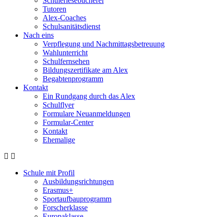
Schülerlesebücherei
Tutoren
Alex-Coaches
Schulsanitätsdienst
Nach eins
Verpflegung und Nachmittagsbetreuung
Wahlunterricht
Schulfernsehen
Bildungszertifikate am Alex
Begabtenprogramm
Kontakt
Ein Rundgang durch das Alex
Schulflyer
Formulare Neuanmeldungen
Formular-Center
Kontakt
Ehemalige
Schule mit Profil
Ausbildungsrichtungen
Erasmus+
Sportaufbauprogramm
Forscherklasse
Europaklasse