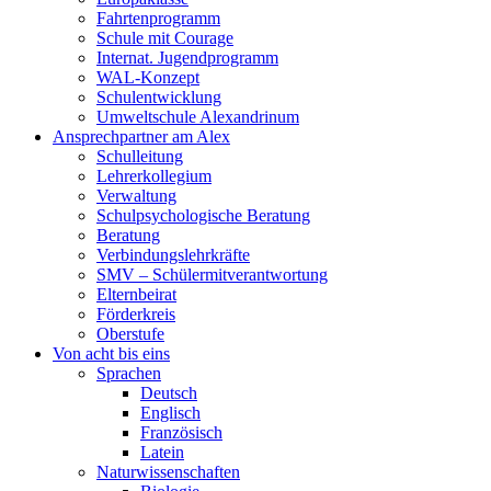
Fahrtenprogramm
Schule mit Courage
Internat. Jugendprogramm
WAL-Konzept
Schulentwicklung
Umweltschule Alexandrinum
Ansprechpartner am Alex
Schulleitung
Lehrerkollegium
Verwaltung
Schulpsychologische Beratung
Beratung
Verbindungslehrkräfte
SMV – Schülermitverantwortung
Elternbeirat
Förderkreis
Oberstufe
Von acht bis eins
Sprachen
Deutsch
Englisch
Französisch
Latein
Naturwissenschaften