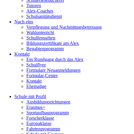
Schülerlesebücherei
Tutoren
Alex-Coaches
Schulsanitätsdienst
Nach eins
Verpflegung und Nachmittagsbetreuung
Wahlunterricht
Schulfernsehen
Bildungszertifikate am Alex
Begabtenprogramm
Kontakt
Ein Rundgang durch das Alex
Schulflyer
Formulare Neuanmeldungen
Formular-Center
Kontakt
Ehemalige
Schule mit Profil
Ausbildungsrichtungen
Erasmus+
Sportaufbauprogramm
Forscherklasse
Europaklasse
Fahrtenprogramm