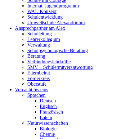
Schule mit Courage
Internat. Jugendprogramm
WAL-Konzept
Schulentwicklung
Umweltschule Alexandrinum
Ansprechpartner am Alex
Schulleitung
Lehrerkollegium
Verwaltung
Schulpsychologische Beratung
Beratung
Verbindungslehrkräfte
SMV – Schülermitverantwortung
Elternbeirat
Förderkreis
Oberstufe
Von acht bis eins
Sprachen
Deutsch
Englisch
Französisch
Latein
Naturwissenschaften
Biologie
Chemie