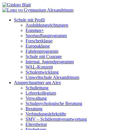
Schule mit Profil
Ausbildungsrichtungen
Erasmus+
Sportaufbauprogramm
Forscherklasse
Europaklasse
Fahrtenprogramm
Schule mit Courage
Internat. Jugendprogramm
WAL-Konzept
Schulentwicklung
Umweltschule Alexandrinum
Ansprechpartner am Alex
Schulleitung
Lehrerkollegium
Verwaltung
Schulpsychologische Beratung
Beratung
Verbindungslehrkräfte
SMV – Schülermitverantwortung
Elternbeirat
Förderkreis