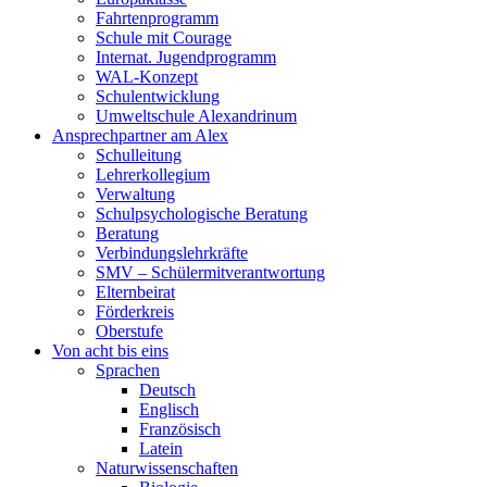
Fahrtenprogramm
Schule mit Courage
Internat. Jugendprogramm
WAL-Konzept
Schulentwicklung
Umweltschule Alexandrinum
Ansprechpartner am Alex
Schulleitung
Lehrerkollegium
Verwaltung
Schulpsychologische Beratung
Beratung
Verbindungslehrkräfte
SMV – Schülermitverantwortung
Elternbeirat
Förderkreis
Oberstufe
Von acht bis eins
Sprachen
Deutsch
Englisch
Französisch
Latein
Naturwissenschaften