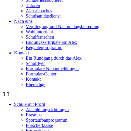
Schülerlesebücherei
Tutoren
Alex-Coaches
Schulsanitätsdienst
Nach eins
Verpflegung und Nachmittagsbetreuung
Wahlunterricht
Schulfernsehen
Bildungszertifikate am Alex
Begabtenprogramm
Kontakt
Ein Rundgang durch das Alex
Schulflyer
Formulare Neuanmeldungen
Formular-Center
Kontakt
Ehemalige
Schule mit Profil
Ausbildungsrichtungen
Erasmus+
Sportaufbauprogramm
Forscherklasse
Europaklasse