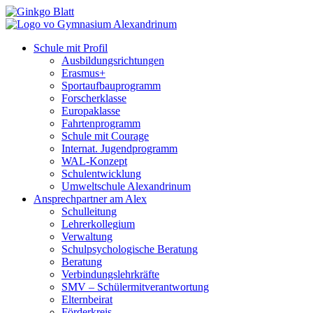
Schule mit Profil
Ausbildungsrichtungen
Erasmus+
Sportaufbauprogramm
Forscherklasse
Europaklasse
Fahrtenprogramm
Schule mit Courage
Internat. Jugendprogramm
WAL-Konzept
Schulentwicklung
Umweltschule Alexandrinum
Ansprechpartner am Alex
Schulleitung
Lehrerkollegium
Verwaltung
Schulpsychologische Beratung
Beratung
Verbindungslehrkräfte
SMV – Schülermitverantwortung
Elternbeirat
Förderkreis