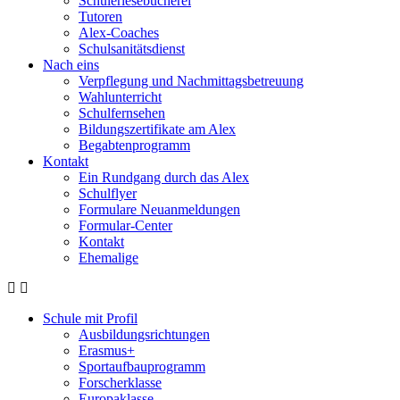
Schülerlesebücherei
Tutoren
Alex-Coaches
Schulsanitätsdienst
Nach eins
Verpflegung und Nachmittagsbetreuung
Wahlunterricht
Schulfernsehen
Bildungszertifikate am Alex
Begabtenprogramm
Kontakt
Ein Rundgang durch das Alex
Schulflyer
Formulare Neuanmeldungen
Formular-Center
Kontakt
Ehemalige
Schule mit Profil
Ausbildungsrichtungen
Erasmus+
Sportaufbauprogramm
Forscherklasse
Europaklasse