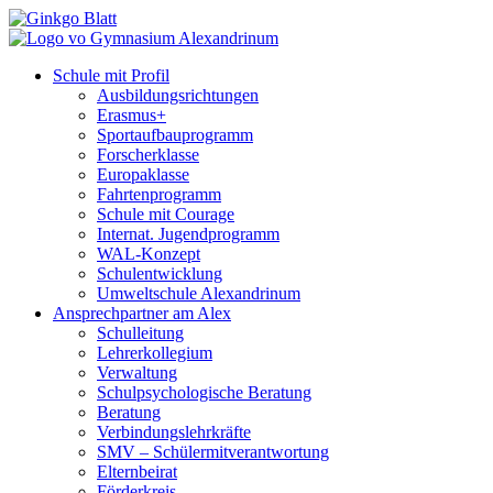
Schule mit Profil
Ausbildungsrichtungen
Erasmus+
Sportaufbauprogramm
Forscherklasse
Europaklasse
Fahrtenprogramm
Schule mit Courage
Internat. Jugendprogramm
WAL-Konzept
Schulentwicklung
Umweltschule Alexandrinum
Ansprechpartner am Alex
Schulleitung
Lehrerkollegium
Verwaltung
Schulpsychologische Beratung
Beratung
Verbindungslehrkräfte
SMV – Schülermitverantwortung
Elternbeirat
Förderkreis