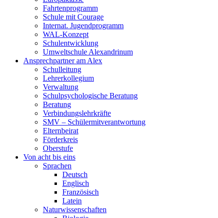
Fahrtenprogramm
Schule mit Courage
Internat. Jugendprogramm
WAL-Konzept
Schulentwicklung
Umweltschule Alexandrinum
Ansprechpartner am Alex
Schulleitung
Lehrerkollegium
Verwaltung
Schulpsychologische Beratung
Beratung
Verbindungslehrkräfte
SMV – Schülermitverantwortung
Elternbeirat
Förderkreis
Oberstufe
Von acht bis eins
Sprachen
Deutsch
Englisch
Französisch
Latein
Naturwissenschaften