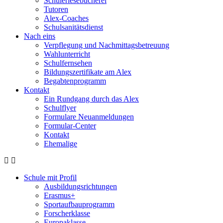
Schülerlesebücherei
Tutoren
Alex-Coaches
Schulsanitätsdienst
Nach eins
Verpflegung und Nachmittagsbetreuung
Wahlunterricht
Schulfernsehen
Bildungszertifikate am Alex
Begabtenprogramm
Kontakt
Ein Rundgang durch das Alex
Schulflyer
Formulare Neuanmeldungen
Formular-Center
Kontakt
Ehemalige
Schule mit Profil
Ausbildungsrichtungen
Erasmus+
Sportaufbauprogramm
Forscherklasse
Europaklasse