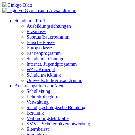
Schule mit Profil
Ausbildungsrichtungen
Erasmus+
Sportaufbauprogramm
Forscherklasse
Europaklasse
Fahrtenprogramm
Schule mit Courage
Internat. Jugendprogramm
WAL-Konzept
Schulentwicklung
Umweltschule Alexandrinum
Ansprechpartner am Alex
Schulleitung
Lehrerkollegium
Verwaltung
Schulpsychologische Beratung
Beratung
Verbindungslehrkräfte
SMV – Schülermitverantwortung
Elternbeirat
Förderkreis