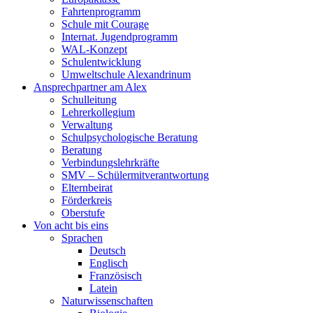
Fahrtenprogramm
Schule mit Courage
Internat. Jugendprogramm
WAL-Konzept
Schulentwicklung
Umweltschule Alexandrinum
Ansprechpartner am Alex
Schulleitung
Lehrerkollegium
Verwaltung
Schulpsychologische Beratung
Beratung
Verbindungslehrkräfte
SMV – Schülermitverantwortung
Elternbeirat
Förderkreis
Oberstufe
Von acht bis eins
Sprachen
Deutsch
Englisch
Französisch
Latein
Naturwissenschaften