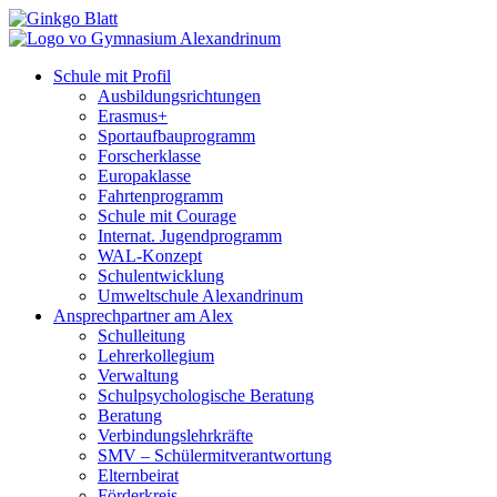
Schule mit Profil
Ausbildungsrichtungen
Erasmus+
Sportaufbauprogramm
Forscherklasse
Europaklasse
Fahrtenprogramm
Schule mit Courage
Internat. Jugendprogramm
WAL-Konzept
Schulentwicklung
Umweltschule Alexandrinum
Ansprechpartner am Alex
Schulleitung
Lehrerkollegium
Verwaltung
Schulpsychologische Beratung
Beratung
Verbindungslehrkräfte
SMV – Schülermitverantwortung
Elternbeirat
Förderkreis