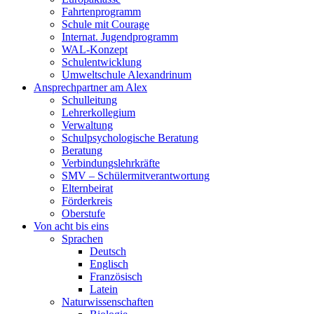
Fahrtenprogramm
Schule mit Courage
Internat. Jugendprogramm
WAL-Konzept
Schulentwicklung
Umweltschule Alexandrinum
Ansprechpartner am Alex
Schulleitung
Lehrerkollegium
Verwaltung
Schulpsychologische Beratung
Beratung
Verbindungslehrkräfte
SMV – Schülermitverantwortung
Elternbeirat
Förderkreis
Oberstufe
Von acht bis eins
Sprachen
Deutsch
Englisch
Französisch
Latein
Naturwissenschaften