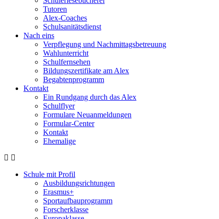
Schülerlesebücherei
Tutoren
Alex-Coaches
Schulsanitätsdienst
Nach eins
Verpflegung und Nachmittagsbetreuung
Wahlunterricht
Schulfernsehen
Bildungszertifikate am Alex
Begabtenprogramm
Kontakt
Ein Rundgang durch das Alex
Schulflyer
Formulare Neuanmeldungen
Formular-Center
Kontakt
Ehemalige
Schule mit Profil
Ausbildungsrichtungen
Erasmus+
Sportaufbauprogramm
Forscherklasse
Europaklasse