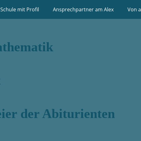
Schule mit Profil
Ansprechpartner am Alex
Von a
athematik
t
ier der Abiturienten