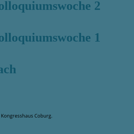
olloquiumswoche 2
olloquiumswoche 1
ach
m Kongresshaus Coburg.