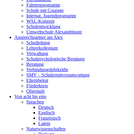
Fahrtenprogramm
Schule mit Courage
Internat. Jugendprogramm
WAL-Konzept
Schulentwicklung
Umweltschule Alexandrinum
Ansprechpartner am Alex
Schulleitung
Lehrerkollegium
Verwaltung
Schulpsychologische Beratung
Beratung
Verbindungslehrkräfte
SMV – Schülermitverantwortung
Elternbeirat
Förderkreis
Oberstufe
Von acht bis eins
Sprachen
Deutsch
Englisch
Französisch
Latein
Naturwissenschaften