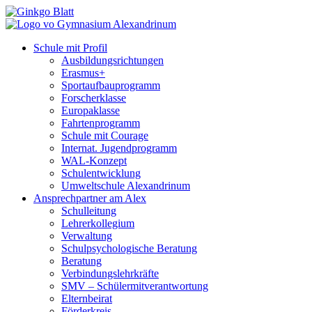
Schule mit Profil
Ausbildungsrichtungen
Erasmus+
Sportaufbauprogramm
Forscherklasse
Europaklasse
Fahrtenprogramm
Schule mit Courage
Internat. Jugendprogramm
WAL-Konzept
Schulentwicklung
Umweltschule Alexandrinum
Ansprechpartner am Alex
Schulleitung
Lehrerkollegium
Verwaltung
Schulpsychologische Beratung
Beratung
Verbindungslehrkräfte
SMV – Schülermitverantwortung
Elternbeirat
Förderkreis