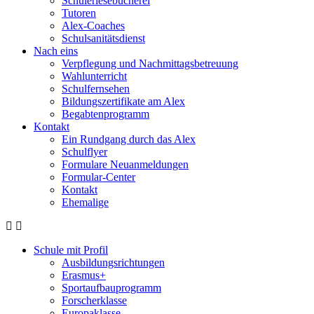
Schülerlesebücherei
Tutoren
Alex-Coaches
Schulsanitätsdienst
Nach eins
Verpflegung und Nachmittagsbetreuung
Wahlunterricht
Schulfernsehen
Bildungszertifikate am Alex
Begabtenprogramm
Kontakt
Ein Rundgang durch das Alex
Schulflyer
Formulare Neuanmeldungen
Formular-Center
Kontakt
Ehemalige
Schule mit Profil
Ausbildungsrichtungen
Erasmus+
Sportaufbauprogramm
Forscherklasse
Europaklasse