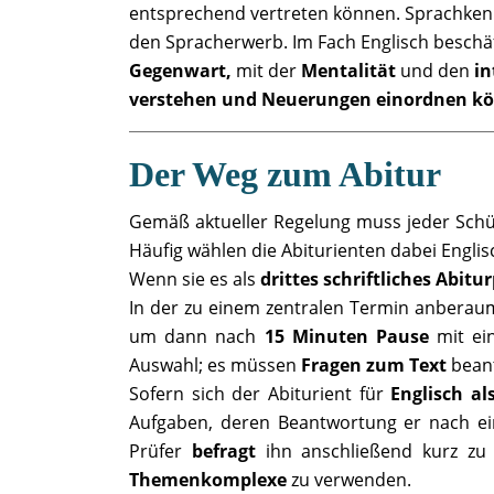
entsprechend vertreten können. Sprachkenn
den Spracherwerb. Im Fach Englisch beschäf
Gegenwart,
mit der
Mentalität
und den
in
verstehen und Neuerungen einordnen k
Der Weg zum Abitur
Gemäß aktueller Regelung muss jeder Sch
Häufig wählen die Abiturienten dabei Englis
Wenn sie es als
drittes schriftliches Abit
In der zu einem zentralen Termin anberaumt
um dann nach
15 Minuten Pause
mit ei
Auswahl; es müssen
Fragen zum Text
beant
Sofern sich der Abiturient für
Englisch a
Aufgaben, deren Beantwortung er nach e
Prüfer
befragt
ihn anschließend kurz zu
Themenkomplexe
zu verwenden.