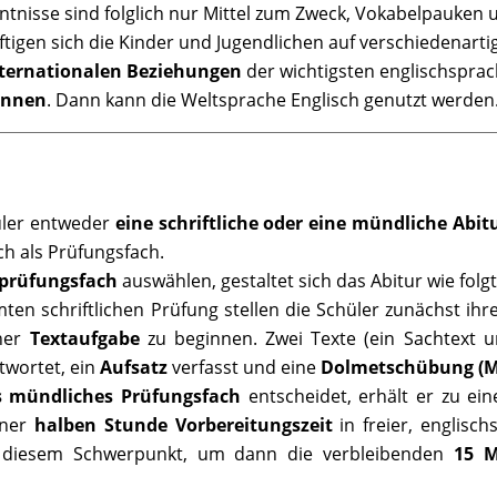
tnisse sind folglich nur Mittel zum Zweck, Vokabelpauken 
tigen sich die Kinder und Jugendlichen auf verschiedenart
ternationalen Beziehungen
der wichtigsten englischsprac
önnen
. Dann kann die Weltsprache Englisch genutzt werden
üler entweder
eine schriftliche oder eine mündliche Abi
ch als Prüfungsfach.
urprüfungsfach
auswählen, gestaltet sich das Abitur wie folgt
en schriftlichen Prüfung stellen die Schüler zunächst ihr
ner
Textaufgabe
zu beginnen. Zwei Texte (ein Sachtext un
wortet, ein
Aufsatz
verfasst und eine
Dolmetschübung (M
ls mündliches Prüfungsfach
entscheidet, erhält er zu e
iner
halben Stunde Vorbereitungszeit
in freier, englisc
 diesem Schwerpunkt, um dann die verbleibenden
15 M