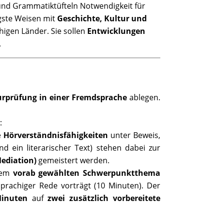
und Grammatiktüfteln Notwendigkeit für
igste Weisen mit
Geschichte, Kultur und
higen Länder. Sie sollen
Entwicklungen
.
turprüfung in einer Fremdsprache
ablegen.
:
e
Hörverständnisfähigkeiten
unter Beweis,
d ein literarischer Text) stehen dabei zur
ediation)
gemeistert werden.
inem
vorab gewählten Schwerpunktthema
hsprachiger Rede vorträgt (10 Minuten). Der
inuten
auf
zwei zusätzlich vorbereitete