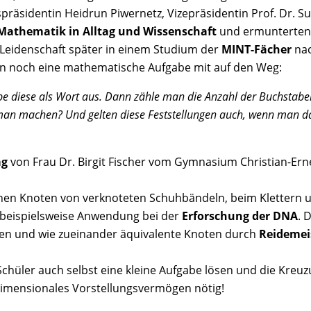
präsidentin Heidrun Piwernetz, Vizepräsidentin Prof. Dr. S
Mathematik in Alltag und Wissenschaft
und ermunterten 
Leidenschaft später in einem Studium der
MINT-Fächer
nac
n noch eine mathematische Aufgabe mit auf den Weg:
ibe diese als Wort aus. Dann zähle man die Anzahl der Buchstab
 man machen? Und gelten diese Feststellungen auch, wenn man d
ag
von Frau Dr. Birgit Fischer vom Gymnasium Christian-Er
nen Knoten von verknoteten Schuhbändeln, beim Klettern us
 beispielsweise Anwendung bei der
Erforschung der DNA
. 
den und wie zueinander äquivalente Knoten durch
Reidemei
Schüler auch selbst eine kleine Aufgabe lösen und die Kre
idimensionales Vorstellungsvermögen nötig!