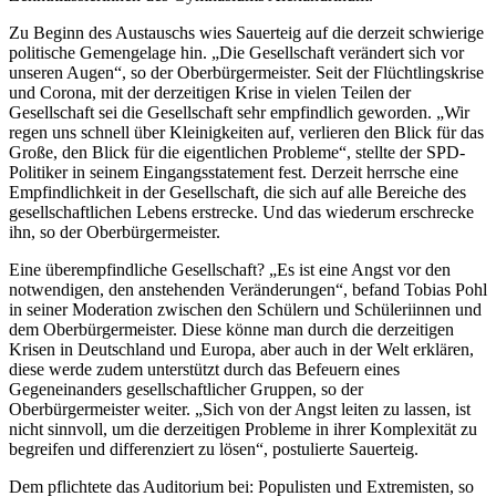
Zu Beginn des Austauschs wies Sauerteig auf die derzeit schwierige
politische Gemengelage hin. „Die Gesellschaft verändert sich vor
unseren Augen“, so der Oberbürgermeister. Seit der Flüchtlingskrise
und Corona, mit der derzeitigen Krise in vielen Teilen der
Gesellschaft sei die Gesellschaft sehr empfindlich geworden. „Wir
regen uns schnell über Kleinigkeiten auf, verlieren den Blick für das
Große, den Blick für die eigentlichen Probleme“, stellte der SPD-
Politiker in seinem Eingangsstatement fest. Derzeit herrsche eine
Empfindlichkeit in der Gesellschaft, die sich auf alle Bereiche des
gesellschaftlichen Lebens erstrecke. Und das wiederum erschrecke
ihn, so der Oberbürgermeister.
Eine überempfindliche Gesellschaft? „Es ist eine Angst vor den
notwendigen, den anstehenden Veränderungen“, befand Tobias Pohl
in seiner Moderation zwischen den Schülern und Schüleriinnen und
dem Oberbürgermeister. Diese könne man durch die derzeitigen
Krisen in Deutschland und Europa, aber auch in der Welt erklären,
diese werde zudem unterstützt durch das Befeuern eines
Gegeneinanders gesellschaftlicher Gruppen, so der
Oberbürgermeister weiter. „Sich von der Angst leiten zu lassen, ist
nicht sinnvoll, um die derzeitigen Probleme in ihrer Komplexität zu
begreifen und differenziert zu lösen“, postulierte Sauerteig.
Dem pflichtete das Auditorium bei: Populisten und Extremisten, so