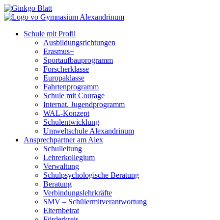
Schule mit Profil
Ausbildungsrichtungen
Erasmus+
Sportaufbauprogramm
Forscherklasse
Europaklasse
Fahrtenprogramm
Schule mit Courage
Internat. Jugendprogramm
WAL-Konzept
Schulentwicklung
Umweltschule Alexandrinum
Ansprechpartner am Alex
Schulleitung
Lehrerkollegium
Verwaltung
Schulpsychologische Beratung
Beratung
Verbindungslehrkräfte
SMV – Schülermitverantwortung
Elternbeirat
Förderkreis