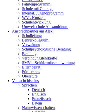
Fahrtenprogramm
Schule mit Courage
Internat. Jugendprogramm
WAL-Konzept
Schulentwicklung
Umweltschule Alexandrinum
Ansprechpartner am Alex
Schulleitung
Lehrerkollegium
Verwaltung
Schulpsychologische Beratung
Beratung
Verbindungslehrkräfte
SMV – Schülermitverantwortung
Elternbeirat
Förderkreis
Oberstufe
Von acht bis eins
Sprachen
Deutsch
Englisch
Französisch
Latein
Naturwissenschaften