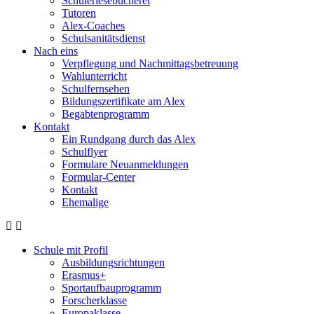
Schülerlesebücherei
Tutoren
Alex-Coaches
Schulsanitätsdienst
Nach eins
Verpflegung und Nachmittagsbetreuung
Wahlunterricht
Schulfernsehen
Bildungszertifikate am Alex
Begabtenprogramm
Kontakt
Ein Rundgang durch das Alex
Schulflyer
Formulare Neuanmeldungen
Formular-Center
Kontakt
Ehemalige
Schule mit Profil
Ausbildungsrichtungen
Erasmus+
Sportaufbauprogramm
Forscherklasse
Europaklasse