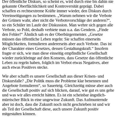
Der öffentliche Diskurs, so scheint es, wird durch eine bis dahin nie
gekannte Oberflächlichkeit und Kontroversität geprägt. Dabei
schaffen es rechtsextreme Kräfte immer wieder, den Diskurs durch
Vereinseitigungen zu bestimmen. „Warum nehmen wir die Verbote
der Grünen wahr, aber nicht die Verbotsvorschläge der anderen?“,
so ein Schüler im Laufe der Diskussion. Man wehre sich gegen alle
Verbote, so Pohl, deshalb verbiete man u.a. das Gendern. „Finde
den Fehler!“ Ähnlich sah es der Oberbürgermeister. „Gesetze
müssen das öffentliche Leben regeln: Sie schaffen einerseits
Möglichkeiten, formulieren andererseits aber auch Verbote. Das ist
der Charakter eines Gesetzes, dessen Gestaltungskraft.“ Insofern
fragte er sich, wie man diese einseitig empfindliche Gesellschaft
wieder zurückbringe auf den Konsens, dass Gesetze das öffentliche
Leben zu regeln haben, folglich im Verbot etwas Negatives, aber
auch etwas Positives stecke.
Wie aber schafft es unsere Gesellschaft aus dieser Krisen- und
Diskursfalle? „Die Politik muss die Probleme klar benennen und
Angebote formulieren“, so Sauerteig. Gleichzeitig müsse aber auch
die Gesellschaft positiv auf sich blicken, darauf, wie gut es uns gehe
und was wir alles erreicht hätten. Es ist ein scheinbar ängstlich-
mürrischer Blick in eine ungewisse Zukunft. Das Aufmunternde
aber ist doch, dass die Zukunft noch nicht geschrieben ist und wir
als Teil der Gesellschaft diese, auch unsere Zukunft positiv
mitgestalten können.