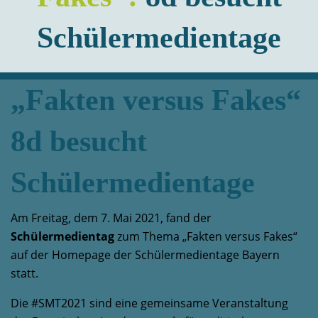
Schülermedientage
„Fakten versus Fakes“
8d besucht
Schülermedientage
Am Freitag, dem 7. Mai 2021, fand der
Schülermedientag
zum Thema „Fakten versus Fakes“
auf der Homepage der Schülermedientage Bayern
statt.
Die #SMT2021 sind eine gemeinsame Veranstaltung