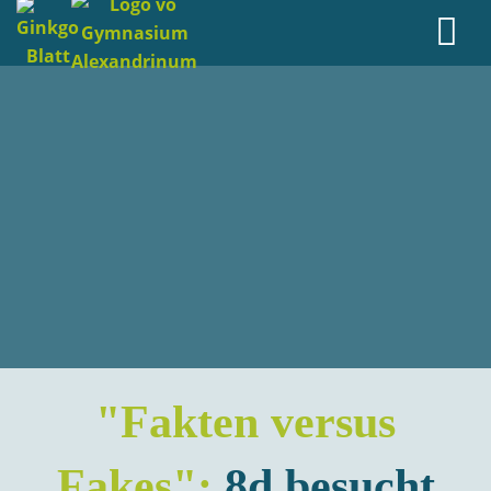
"Fakten versus
Fakes":
8d besucht